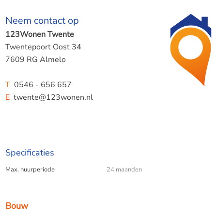
wasemkap en combi-oven.
Neem contact op
Eerste verdieping: ruime overloop, inloopkast, 2
123Wonen Twente
slaapkamers, voorzien van diverse inbouwkasten en
Twentepoort Oost 34
bergruimte.
7609 RG Almelo
Bijzonderheden:
T
0546 - 656 657
E
twente@123wonen.nl
- Per direct beschikbaar;
- Exclusief gas/water/elektra;
Specificaties
- Waarborgsom van 1 maand huur;
Max. huurperiode
24 maanden
- Huurperiode maximaal 24 maanden.
Bouw
123Wonen Twente treedt bij deze woonruimte op als