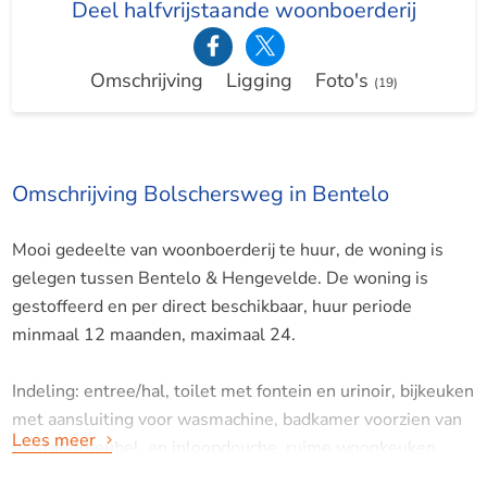
Deel halfvrijstaande woonboerderij
Omschrijving
Ligging
Foto's
(19)
Omschrijving Bolschersweg in Bentelo
Mooi gedeelte van woonboerderij te huur, de woning is
gelegen tussen Bentelo & Hengevelde. De woning is
gestoffeerd en per direct beschikbaar, huur periode
minmaal 12 maanden, maximaal 24.
Indeling: entree/hal, toilet met fontein en urinoir, bijkeuken
met aansluiting voor wasmachine, badkamer voorzien van
Lees meer
wastafelmeubel, en inloopdouche, ruime woonkeuken,
voorzien van vaatwasser, koelkast, 5-pits gasstel,