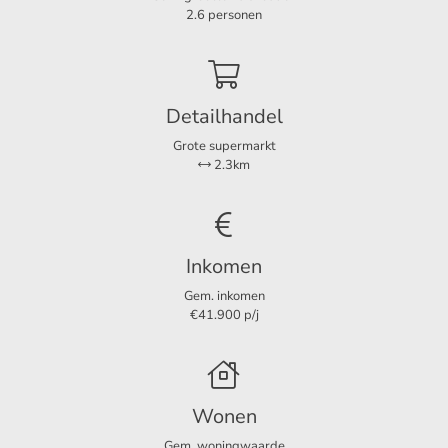
Kamers
3
2.6 personen
Slaapkamers
2
Aparte douche
Ja
Detailhandel
Grote supermarkt
Voorziening
2.3km
Parkeerplaats
Ja
Afmetingen
Inkomen
Woonoppervlakte
105 m²
Gem. inkomen
€41.900 p/j
Wonen
Gem. woningwaarde