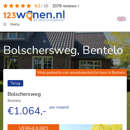
9.2
/
10
2078
reviews
menu
Bolschersweg, Bentelo
Mooi gedeelte van woonboerderij te huur in Bentelo
Terug
Bolschersweg
Bentelo
€1.064,-
per maand
VERHUURD