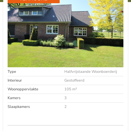
Type
Halfvrijstaande Woonboerderij
Interieur
Gestoffeerd
Woonoppervlakte
105 m²
Kamers
3
Slaapkamers
2