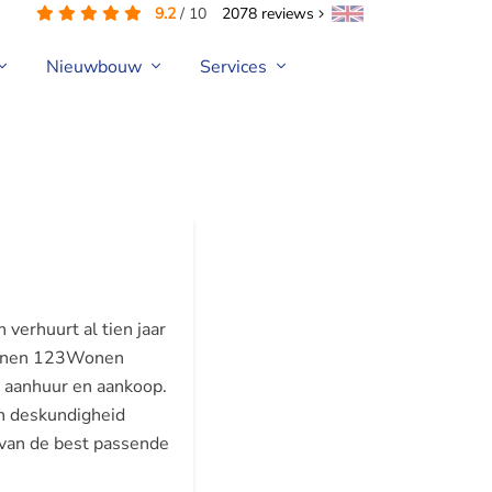
9.2
/
10
2078
reviews
Nieuwbouw
Services
verhuurt al tien jaar
Binnen 123Wonen
or aanhuur en aankoop.
 en deskundigheid
n van de best passende