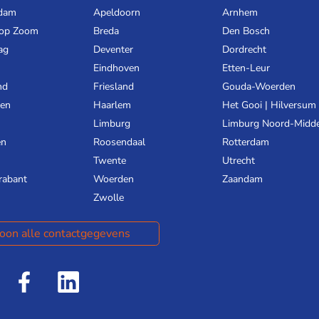
dam
Apeldoorn
Arnhem
 op Zoom
Breda
Den Bosch
ag
Deventer
Dordrecht
Eindhoven
Etten-Leur
nd
Friesland
Gouda-Woerden
gen
Haarlem
Het Gooi | Hilversum
Limburg
Limburg Noord-Midd
en
Roosendaal
Rotterdam
Twente
Utrecht
rabant
Woerden
Zaandam
Zwolle
oon alle contactgegevens