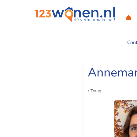
Con
Home
Annemar
Terug