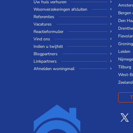
Uw huis verhuren
Amster
Woonverzekeringen afsluiten
Bergen
Referenties
Den Ha
Vacatures
Drenthe
Reactieformulier
Flevola
Vind ons
Gronin
Indien u twijfelt
Leiden
Blogpartners
Nijmeg
Linkpartners
Tilburg
Afmelden woningmail
West-B
Zeeland
T