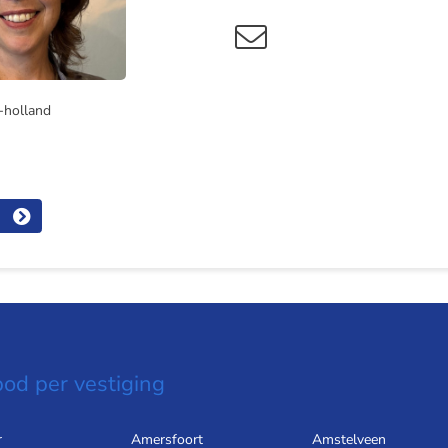
-holland
od per vestiging
r
Amersfoort
Amstelveen