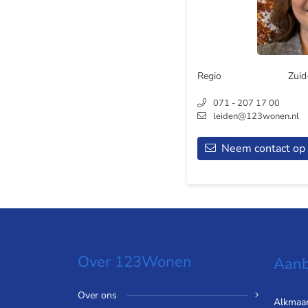
Regio
Zuid
071 - 207 17 00
leiden@123wonen.nl
Neem contact op
Over 123Wonen
Aanb
Over ons
Alkmaa