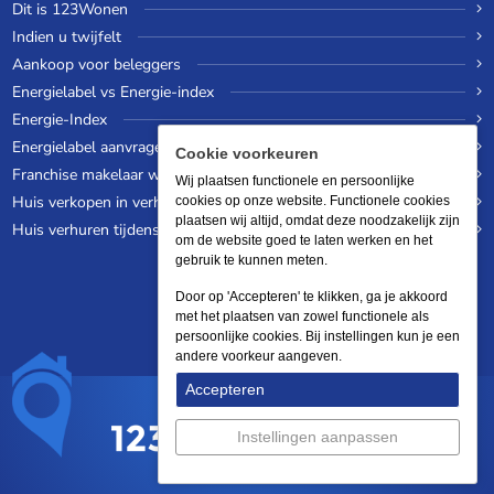
Dit is 123Wonen
Indien u twijfelt
Aankoop voor beleggers
Energielabel vs Energie-index
Energie-Index
Energielabel aanvragen
Cookie voorkeuren
Franchise makelaar worden
Wij plaatsen functionele en persoonlijke
Huis verkopen in verhuurde staat
cookies op onze website. Functionele cookies
plaatsen wij altijd, omdat deze noodzakelijk zijn
Huis verhuren tijdens een wereldreis
om de website goed te laten werken en het
gebruik te kunnen meten.
Door op 'Accepteren' te klikken, ga je akkoord
met het plaatsen van zowel functionele als
persoonlijke cookies. Bij instellingen kun je een
andere voorkeur aangeven.
Accepteren
Instellingen aanpassen