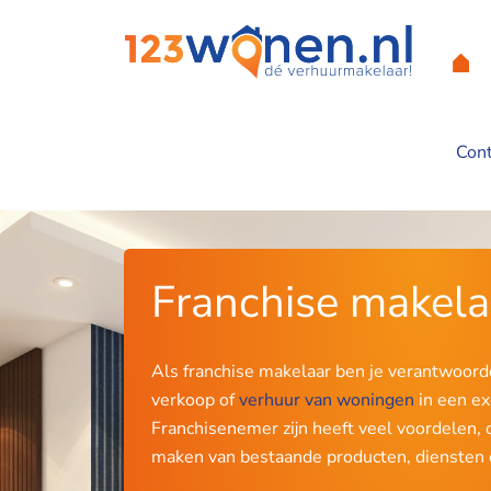
Con
Home
/
Voor verhuurders
/
Franchise makelaar worden
Franchise makela
Als franchise makelaar ben je verantwoorde
verkoop of
verhuur van woningen
in een ex
Franchisenemer zijn heeft veel voordelen, 
maken van bestaande producten, diensten 