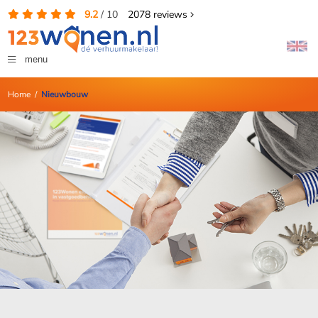
9.2
/
10
2078
reviews
menu
Home
/
Nieuwbouw