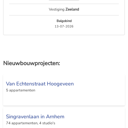
later terugtrok en ik moest contact met de makelaar op
nemen.123 wonen heeft mensen die racisten zijn meer kan ik niet
Vestiging
Zeeland
meer zeggen omtrent deze onderwerp.
Balgobind
13-07-2026
Nieuwbouwprojecten:
Van Echtenstraat Hoogeveen
5 appartementen
Singravenlaan in Arnhem
74 appartementen, 4 studio's