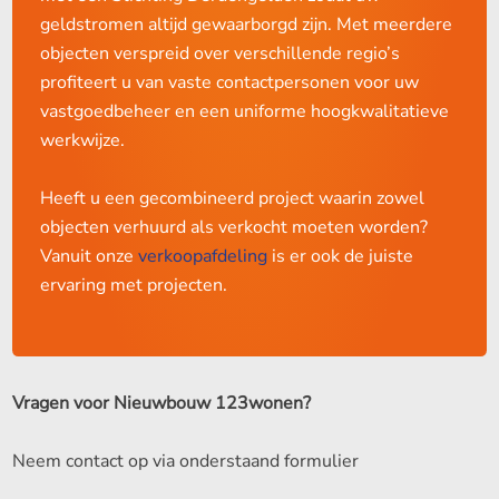
geldstromen altijd gewaarborgd zijn. Met meerdere
objecten verspreid over verschillende regio’s
profiteert u van vaste contactpersonen voor uw
vastgoedbeheer en een uniforme hoogkwalitatieve
werkwijze.
Heeft u een gecombineerd project waarin zowel
objecten verhuurd als verkocht moeten worden?
Vanuit onze
verkoopafdeling
is er ook de juiste
ervaring met projecten.
Vragen voor Nieuwbouw 123wonen?
Neem contact op via onderstaand formulier