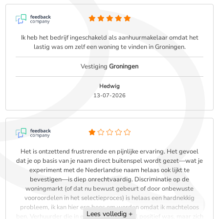
Ik heb het bedrijf ingeschakeld als aanhuurmakelaar omdat het
lastig was om zelf een woning te vinden in Groningen.
Vestiging
Groningen
Hedwig
13-07-2026
Het is ontzettend frustrerende en pijnlijke ervaring. Het gevoel
dat je op basis van je naam direct buitenspel wordt gezet—wat je
experiment met de Nederlandse naam helaas ook lijkt te
bevestigen—is diep onrechtvaardig. Discriminatie op de
woningmarkt (of dat nu bewust gebeurt of door onbewuste
vooroordelen in het selectieproces) is helaas een hardnekkig
probleem, ik kan hier erg boos om worden omdat ik machteloos
Lees volledig +
ben. Verhuurder die in eerste instantie heel positief was, maar zich