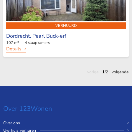
VERHUURD
Dordrecht,
Pearl Buck-erf
107 m² - 4 slaapkamers
Details
vorige
1
/2
volgende
Over 123Wonen
Over ons
Uw huis verhuren