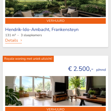
VERHUURD
Hendrik-Ido-Ambacht,
Frankensteyn
131 m² - 3 slaapkamers
Details
Royale woning met uniek uitzicht!
€ 2.500,-
p/mnd
VERHUURD