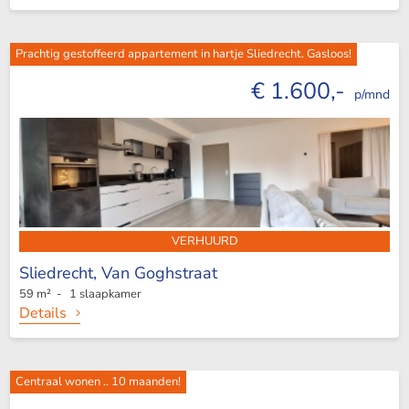
Prachtig gestoffeerd appartement in hartje Sliedrecht. Gasloos!
€ 1.600,-
p/mnd
VERHUURD
Sliedrecht,
Van Goghstraat
59 m² - 1 slaapkamer
Details
Centraal wonen .. 10 maanden!