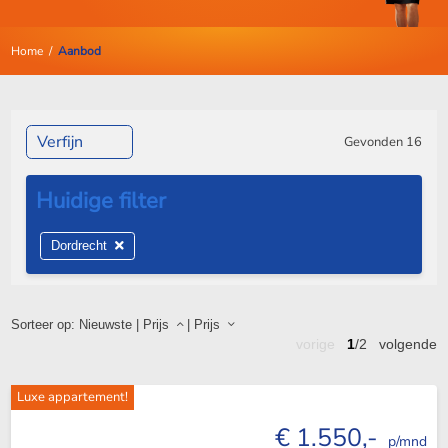
Home
/
Aanbod
Verfijn
Gevonden
16
Dordrecht
Sorteer op:
Nieuwste
|
Prijs
|
Prijs
vorige
1
/2
volgende
Luxe appartement!
€ 1.550,-
p/mnd