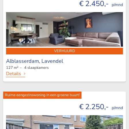
€ 2.450,-
p/mnd
VERHUURD
Alblasserdam,
Lavendel
127 m² - 4 slaapkamers
Details
Ruime eengezinswoning in een groene buurt!
€ 2.250,-
p/mnd