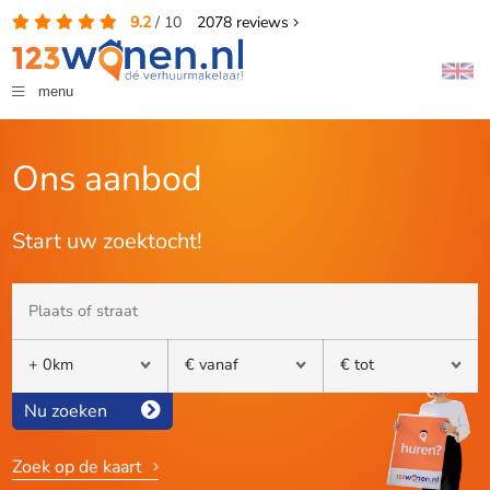
9.2
/
10
2078
reviews
menu
Ons aanbod
Start uw zoektocht!
Nu zoeken
Zoek op de kaart