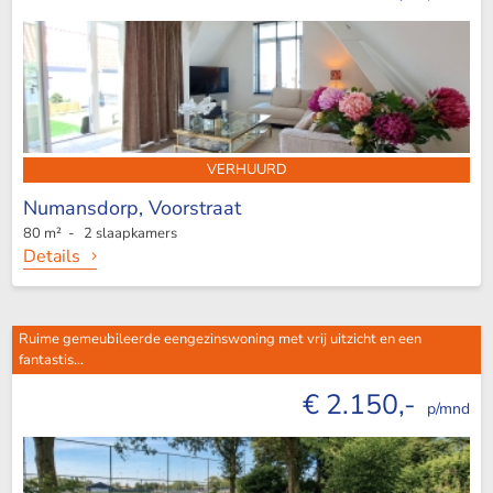
VERHUURD
Numansdorp,
Voorstraat
80 m² - 2 slaapkamers
Details
Ruime gemeubileerde eengezinswoning met vrij uitzicht en een
fantastis...
€ 2.150,-
p/mnd