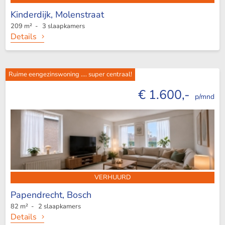
Kinderdijk,
Molenstraat
209 m² - 3 slaapkamers
Details
Ruime eengezinswoning .... super centraal!
€ 1.600,-
p/mnd
VERHUURD
Papendrecht,
Bosch
82 m² - 2 slaapkamers
Details