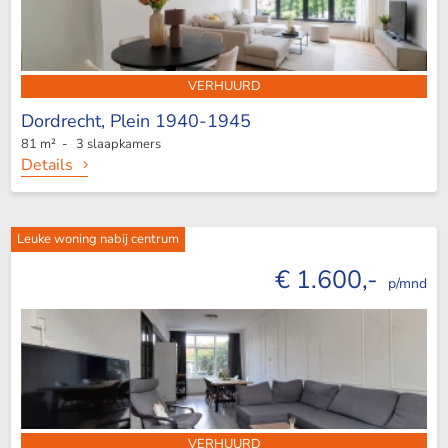
VERHUURD
Dordrecht,
Plein 1940-1945
81 m² - 3 slaapkamers
Details
Leuke woning nabij centrum
€ 1.600,-
p/mnd
VERHUURD