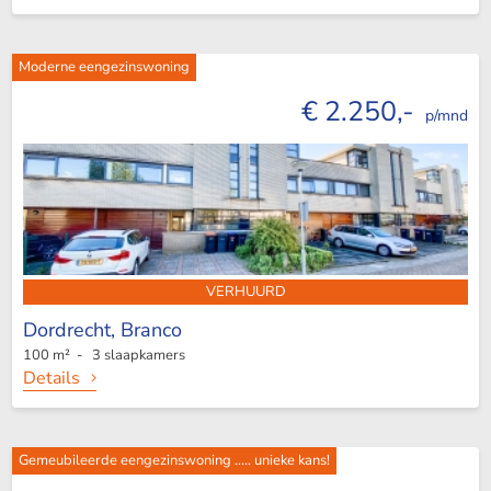
Moderne eengezinswoning
€ 2.250,-
p/mnd
VERHUURD
Dordrecht,
Branco
100 m² - 3 slaapkamers
Details
Gemeubileerde eengezinswoning ..... unieke kans!