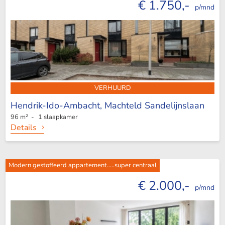
€ 1.750,-
p/mnd
VERHUURD
Hendrik-Ido-Ambacht,
Machteld Sandelijnslaan
96 m² - 1 slaapkamer
Details
Modern gestoffeerd appartement.....super centraal
€ 2.000,-
p/mnd