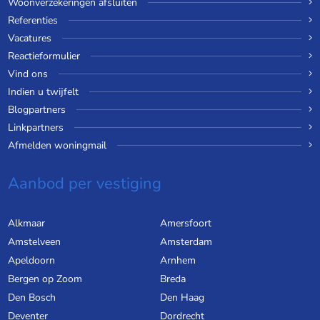
Woonverzekeringen afsluiten
Referenties
Vacatures
Reactieformulier
Vind ons
Indien u twijfelt
Blogpartners
Linkpartners
Afmelden woningmail
Aanbod per vestiging
Alkmaar
Amersfoort
Amstelveen
Amsterdam
Apeldoorn
Arnhem
Bergen op Zoom
Breda
Den Bosch
Den Haag
Deventer
Dordrecht