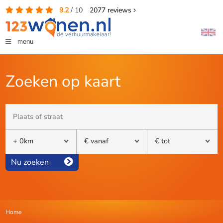
9.2
/
10
2077
reviews
menu
Zoeken op kaart
Nu zoeken
Home