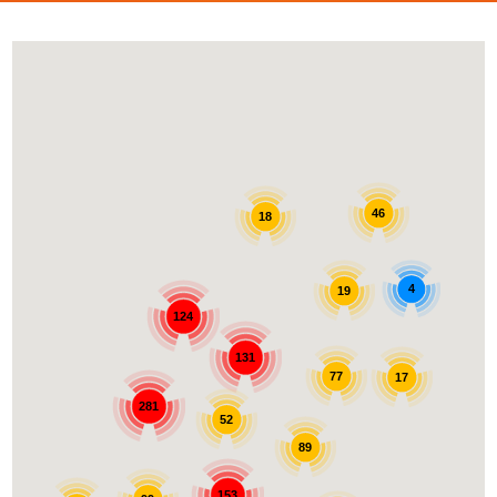
46
18
4
19
124
131
77
17
281
52
89
153