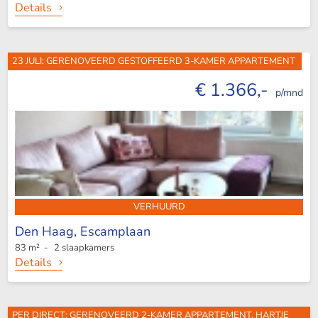
Details
23 JULI: GERENOVEERD GESTOFFEERD 3-KAMER APPARTEMENT
€ 1.366,-
p/mnd
VERHUURD
Den Haag,
Escamplaan
83 m² - 2 slaapkamers
Details
PER DIRECT: GERENOVEERD 2-KAMER APPARTEMENT, HARTJE