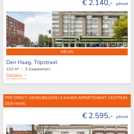
€ 2.140,-
p/mnd
NIEUW
Den Haag,
Tripstraat
102 m² - 3 slaapkamers
Details
PER DIRECT: GEMEUBILEERD 4-KAMER APPARTEMENT, CENTRUM
DEN HAAG
€ 2.595,-
p/mnd