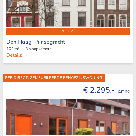
NIEUW
Den Haag,
Prinsegracht
102 m² - 3 slaapkamers
Details
PER DIRECT: GEMEUBILEERDE EENGEZINSWONING
€ 2.295,-
p/mnd