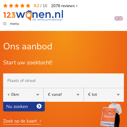
9.2
/
10
2078
reviews
menu
Ons aanbod
Start uw zoektocht!
Nu zoeken
Zoek op de kaart