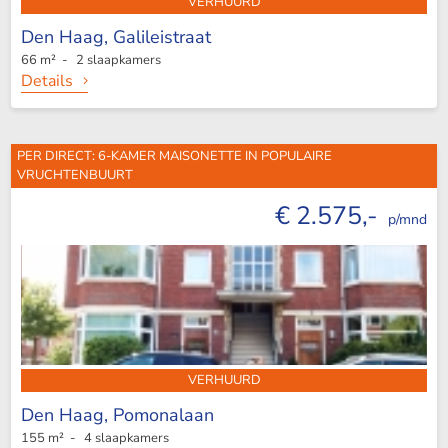
VERHUURD
Den Haag,
Galileistraat
66 m² - 2 slaapkamers
Details
PER DIRECT: 6-KAMER MAISONETTE IN POPULAIRE
VRUCHTENBUURT
€ 2.575,-
p/mnd
VERHUURD
Den Haag,
Pomonalaan
155 m² - 4 slaapkamers