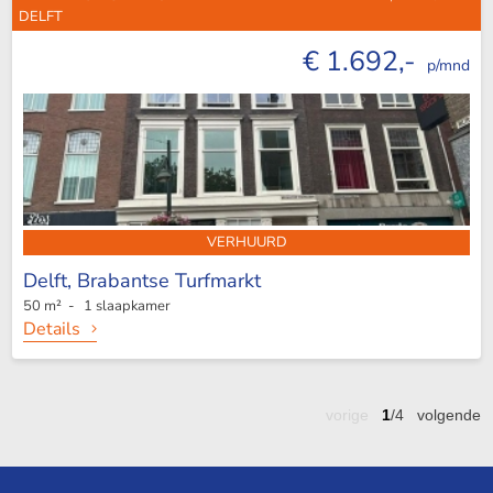
DELFT
€ 1.692,-
p/mnd
VERHUURD
Delft,
Brabantse Turfmarkt
50 m² - 1 slaapkamer
Details
vorige
1
/4
volgende