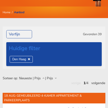
Home
/
Aanbod
Verfijn
Gevonden
39
Den Haag
Sorteer op:
Nieuwste
|
Prijs
|
Prijs
vorige
1
/4
volgende
18 AUG: GEMEUBILEERD 4-KAMER APPARTEMENT &
PARKEERPLAATS