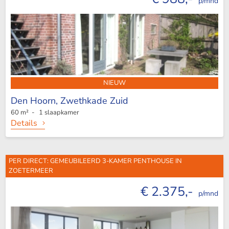
p/mnd
NIEUW
Den Hoorn,
Zwethkade Zuid
60 m² - 1 slaapkamer
Details
PER DIRECT: GEMEUBILEERD 3-KAMER PENTHOUSE IN
ZOETERMEER
€ 2.375,-
p/mnd