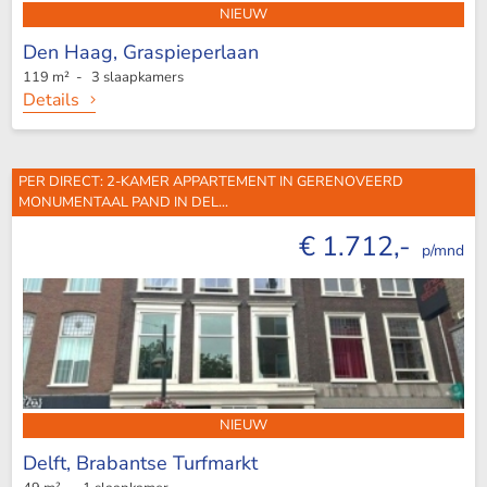
NIEUW
Den Haag,
Graspieperlaan
119 m² - 3 slaapkamers
Details
PER DIRECT: 2-KAMER APPARTEMENT IN GERENOVEERD
MONUMENTAAL PAND IN DEL...
€ 1.712,-
p/mnd
NIEUW
Delft,
Brabantse Turfmarkt