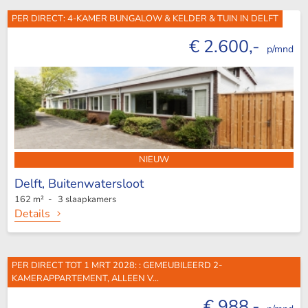
PER DIRECT: 4-KAMER BUNGALOW & KELDER & TUIN IN DELFT
€ 2.600,-
p/mnd
NIEUW
Delft,
Buitenwatersloot
162 m² - 3 slaapkamers
Details
PER DIRECT TOT 1 MRT 2028: : GEMEUBILEERD 2-
KAMERAPPARTEMENT, ALLEEN V...
€ 988,-