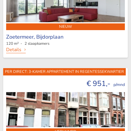
NIEUW
Zoetermeer,
Bijdorplaan
120 m² - 2 slaapkamers
Details
PER DIRECT: 3-KAMER APPARTEMENT IN REGENTESSEKWARTIER
€ 951,-
p/mnd