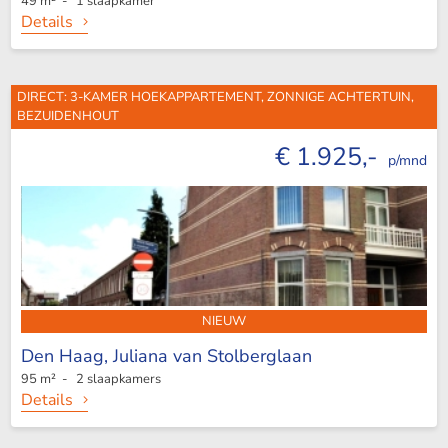
49 m² - 1 slaapkamer
Details
DIRECT: 3-KAMER HOEKAPPARTEMENT, ZONNIGE ACHTERTUIN,
BEZUIDENHOUT
€ 1.925,-
p/mnd
NIEUW
Den Haag,
Juliana van Stolberglaan
95 m² - 2 slaapkamers
Details