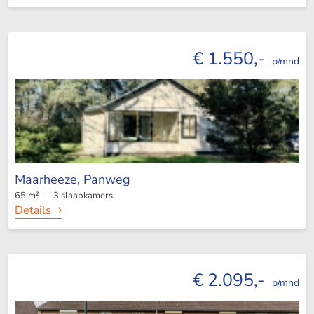
€ 1.550,-
p/mnd
Maarheeze,
Panweg
65 m² - 3 slaapkamers
Details
€ 2.095,-
p/mnd