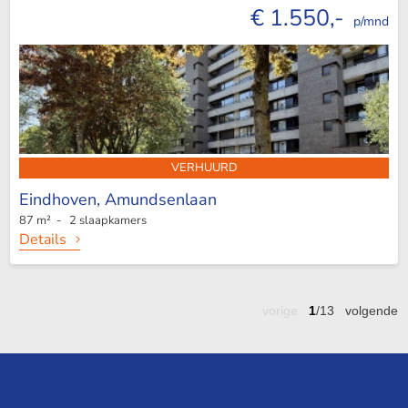
€ 1.550,-
p/mnd
VERHUURD
Eindhoven,
Amundsenlaan
87 m² - 2 slaapkamers
Details
vorige
1
/13
volgende