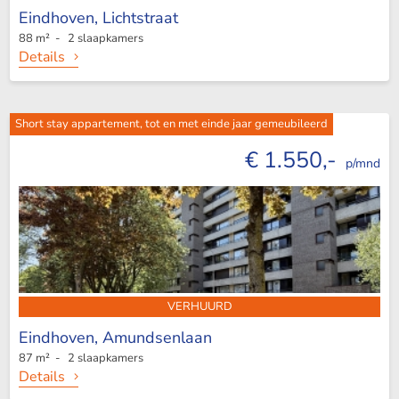
Eindhoven,
Lichtstraat
88 m² - 2 slaapkamers
Details
Short stay appartement, tot en met einde jaar gemeubileerd
€ 1.550,-
p/mnd
VERHUURD
Eindhoven,
Amundsenlaan
87 m² - 2 slaapkamers
Details