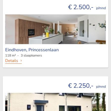
€ 2.500,-
p/mnd
Eindhoven,
Princessenlaan
118 m² - 3 slaapkamers
Details
€ 2.250,-
p/mnd