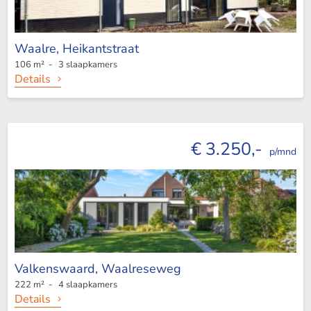
Waalre,
Heikantstraat
106 m² - 3 slaapkamers
Details
€ 3.250,-
p/mnd
Valkenswaard,
Waalreseweg
222 m² - 4 slaapkamers
Details