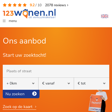
9.2
/
10
2078
reviews
menu
Ons aanbod
Start uw zoektocht!
Nu zoeken
Zoek op de kaart