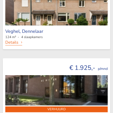
Veghel,
Dennelaar
124 m² - 4 slaapkamers
Details
€ 1.925,-
p/mnd
VERHUURD