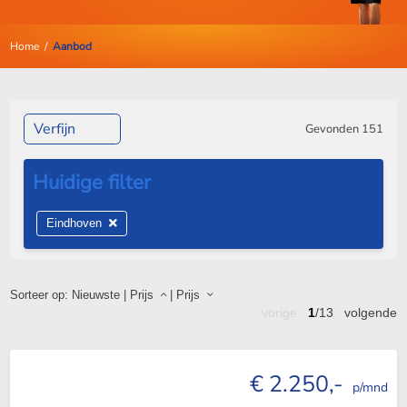
Home
/
Aanbod
Verfijn
Gevonden
151
Eindhoven
Sorteer op:
Nieuwste
|
Prijs
|
Prijs
vorige
1
/13
volgende
€ 2.250,-
p/mnd