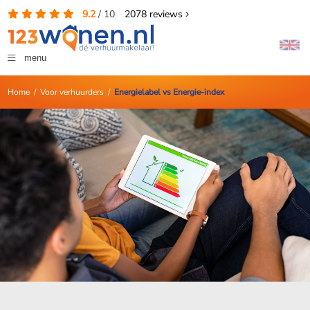
9.2
/
10
2078
reviews
menu
Home
/
Voor verhuurders
/
Energielabel vs Energie-index