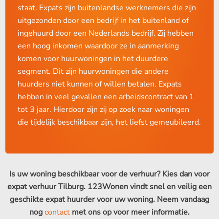
staat. Expats zijn buitenlandse werknemers die zijn
uitgezonden door een bedrijf in het buitenland of
ingehuurd door een Nederlands bedrijf. Zij hebben
een hoog inkomen waardoor ze in aanmerking
komen voor huurwoningen in het duurdere
segment. Dit zijn huurwoningen die andere
huurders niet kunnen of willen betalen. Expats
hebben in veel gevallen een arbeidscontract van 1
tot 3 jaar. Hierdoor zijn zij op zoek naar woningen
die tijdelijk beschikbaar zijn, het liefst gemeubileerd.
Is uw woning beschikbaar voor de verhuur? Kies dan voor
expat verhuur Tilburg. 123Wonen vindt snel en veilig een
geschikte expat huurder voor uw woning. Neem vandaag
nog
contact
met ons op voor meer informatie.