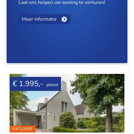
Laat ons helpen uw woning te verhuren!
Meer informatie
€ 1.995,-
p/mnd
EXCLUSIEF