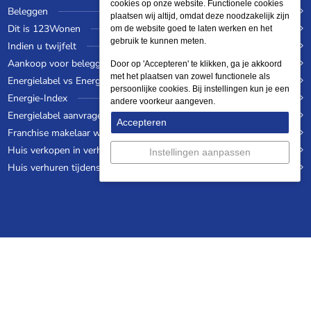
cookies op onze website. Functionele cookies
Beleggen
plaatsen wij altijd, omdat deze noodzakelijk zijn
Dit is 123Wonen
om de website goed te laten werken en het
gebruik te kunnen meten.
Indien u twijfelt
Aankoop voor beleggers
Door op 'Accepteren' te klikken, ga je akkoord
met het plaatsen van zowel functionele als
Energielabel vs Energie-index
persoonlijke cookies. Bij instellingen kun je een
Energie-Index
andere voorkeur aangeven.
Energielabel aanvragen
Accepteren
Franchise makelaar worden
Huis verkopen in verhuurde staat
Instellingen aanpassen
Huis verhuren tijdens een wereldreis