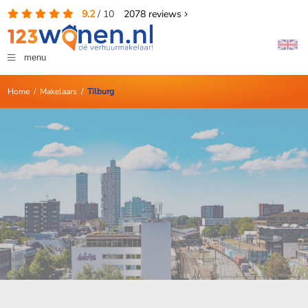
9.2
/
10
2078
reviews
menu
Home
/
Makelaars
/
Tilburg