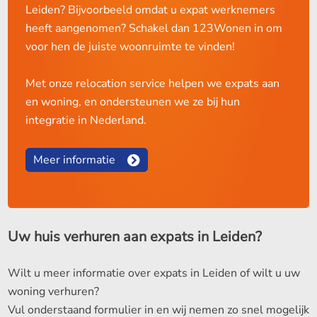
Leiden? Bijvoorbeeld omdat u expat werknemers
heeft aangenomen? Schakel dan 123Wonen in om
voor hen de juiste woonruimte te vinden!
Met onze relocation service helpen we expats aan
en woning, en ondersteunen we ze bij hun
integratie in Nederland.
Meer informatie
Uw huis verhuren aan expats in Leiden?
Wilt u meer informatie over expats in Leiden of wilt u uw
woning verhuren?
Vul onderstaand formulier in en wij nemen zo snel mogelijk