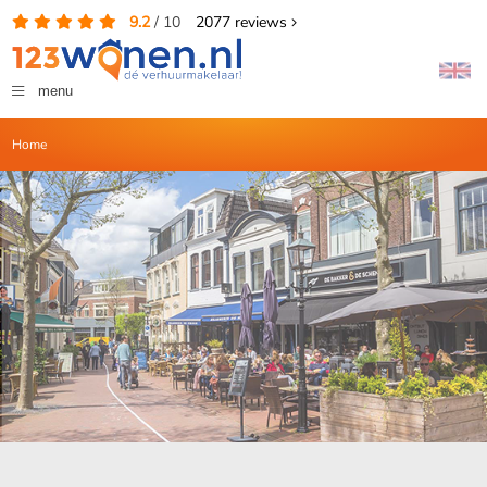
9.2
/
10
2077
reviews
menu
Home