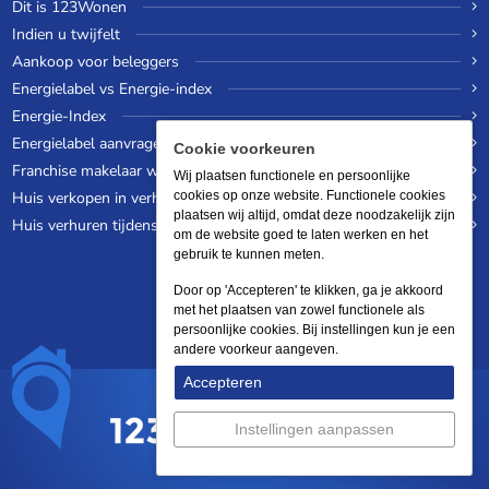
Dit is 123Wonen
Indien u twijfelt
Aankoop voor beleggers
Energielabel vs Energie-index
Energie-Index
Energielabel aanvragen
Cookie voorkeuren
Franchise makelaar worden
Wij plaatsen functionele en persoonlijke
Huis verkopen in verhuurde staat
cookies op onze website. Functionele cookies
plaatsen wij altijd, omdat deze noodzakelijk zijn
Huis verhuren tijdens een wereldreis
om de website goed te laten werken en het
gebruik te kunnen meten.
Door op 'Accepteren' te klikken, ga je akkoord
met het plaatsen van zowel functionele als
persoonlijke cookies. Bij instellingen kun je een
andere voorkeur aangeven.
Accepteren
Instellingen aanpassen