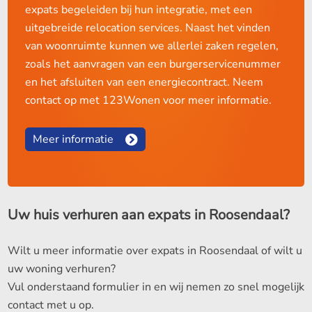
expats begeleiden bij hun integratie, met een
uitgebreide relocation services. Naast het vinden
van woonruimte kunnen we allerlei zaken regelen,
zoals het aanvragen van een burgerservicenummer
en het afsluiten van een energiecontract. Neem
contact op met 123Wonen voor meer informatie.
Meer informatie
Uw huis verhuren aan expats in Roosendaal?
Wilt u meer informatie over expats in Roosendaal of wilt u
uw woning verhuren?
Vul onderstaand formulier in en wij nemen zo snel mogelijk
contact met u op.