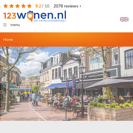
9.2
/
10
2078
reviews
menu
Home