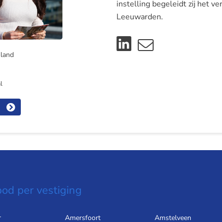
instelling begeleidt zij het v
Leeuwarden.
sland
l
od per vestiging
r
Amersfoort
Amstelveen