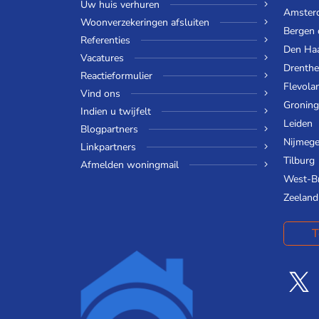
Uw huis verhuren
Amster
Woonverzekeringen afsluiten
Bergen
Referenties
Den Ha
Vacatures
Drenthe
Reactieformulier
Flevola
Vind ons
Gronin
Indien u twijfelt
Leiden
Blogpartners
Nijmeg
Linkpartners
Tilburg
Afmelden woningmail
West-B
Zeeland
T