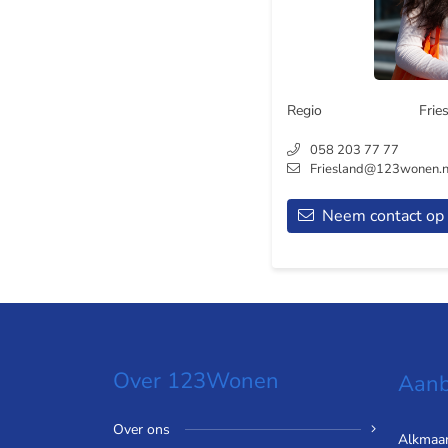
Regio
Frie
058 203 77 77
Friesland@123wonen.n
Neem contact op
Over 123Wonen
Aanb
Over ons
Alkmaa