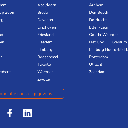
dam
Apeldoorn
Arnhem
 op Zoom
Breda
Den Bosch
ag
Deventer
Dordrecht
Eindhoven
Etten-Leur
nd
Friesland
Gouda-Woerden
gen
Haarlem
Het Gooi | Hilversum
Limburg
Limburg Noord-Midd
en
Roosendaal
Rotterdam
Twente
Utrecht
rabant
Woerden
Zaandam
Zwolle
oon alle contactgegevens