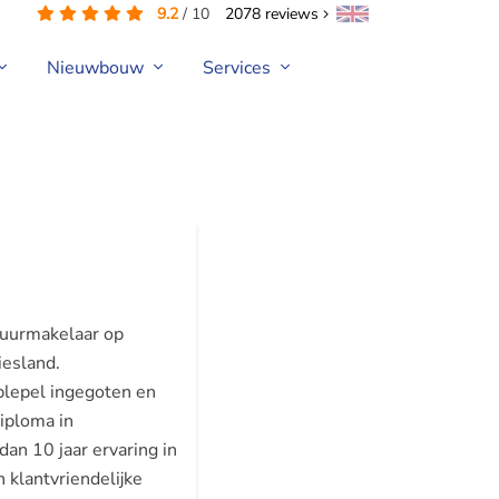
9.2
/
10
2078
reviews
Nieuwbouw
Services
rhuurmakelaar op
iesland.
plepel ingegoten en
iploma in
an 10 jaar ervaring in
 klantvriendelijke