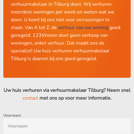
verhuurmakelaar in Tilburg doen. Wij verhuren
meerdere woningen per week en weten wat we
doen. U komt bij ons niet voor verrassingen te
staan. Van A tot Z, de
verhuur van uw woning
goed
geregeld. 123Wonen doet geen verkoop van
woningen, enkel verhuur. Dat maakt ons de
specialist! Uw huis verhuren verhuurmakelaar
Tilburg is daarom bij ons goed geregeld.
Uw huis verhuren via verhuurmakelaar Tilburg? Neem snel
contact
met ons op voor meer informatie.
Voornaam