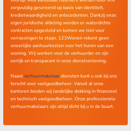
autosnelwergen;
gehanteerd, terwijl de woning eigenlijk sociale huur was?
zorgvuldig gescreend op basis van identiteit,
Dan ben je verplicht om de huurprijs uiterlijk per 1 juli
Een bloeiend ecosysteem voor technologie en
kredietwaardigheid en antecedenten. Dankzij onze
innovatie, perfect voor ondernemers in o.a. IT, High-
2025 te verlagen naar de maximaal toegestane huur
eigen juridische afdeling worden er waterdichte
Tech, duurzaamheid of consulting.
volgens de huidige puntentelling. Of mogelijk kun je nog
contracten opgesteld en komen we niet voor
wat energiebesparende maatregelen doorvoeren zodat er
verrassingen te staan. 123Wonen rekent geen
Onze ervaring met DAFT-klanten
een beter energielabel bereikt wordt en je een hogere
oneerlijke aanhuurkosten voor het huren van een
huurprijs mag vragen.
woning. Wij werken voor de verhuurder en zijn
Bij 123Wonen Eindhoven begeleiden wij maandelijks
eerlijk en transparant in onze dienstverlening.
meerdere Amerikaanse ondernemers die via het DAFT-
Vergeet niet te controleren of het energielabel
verdrag naar Nederland komen. Vaak gaat het om
daadwerkelijk geldig is voor de puntentelling. Een
Naast
verhuurmakelaar
diensten kunt u ook bij ons
zelfstandige ondernemers die hun bedrijf meenemen en
"vereenvoudigd energielabel", dat je zelf als eigenaar hebt
terecht voor vastgoedbeheer. Vanuit al onze
zich inschrijven als Nederlandse onderneming, wat hen
aangevraagd, voldoet niet. Er moet een gecertificeerd
kantoren bieden wij landelijke dekking in financieel
niet alleen recht geeft op verblijf, maar ook op deelname
energielabel adviseur in de woning zijn geweest voor de
en technisch vastgoedbeheer. Onze professionele
aan de lokale economie.
opname.
verhuurmakelaars zijn altijd dicht bij u in de buurt.
Omdat zij vaak hun woning in de VS hebben verkocht of al
2. Middenhuur: maximaal 7.7% verhoging
een goed lopend bedrijf hebben, beschikken ze over een