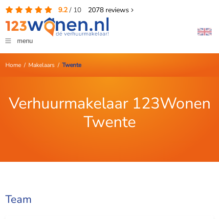
9.2
/
10
2078
reviews
menu
Home
/
Makelaars
/
Twente
Verhuurmakelaar 123Wonen
Twente
Team