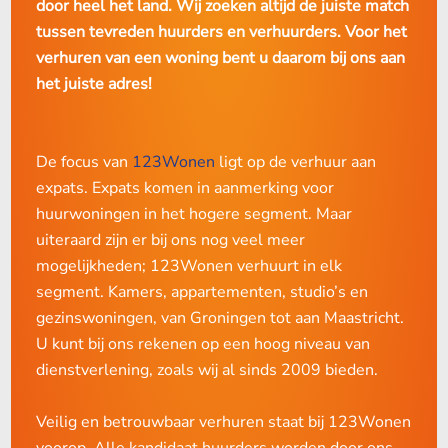
door heel het land. Wij zoeken altijd de juiste match
2015-2018: € 710,68
N.B.: Sinds 2020 mogen de partners van de ondernemers
tussen tevreden huurders en verhuurders. Voor het
2019: € 720,42
overal werken in Nederland waar ze willen, ook in
verhuren van een woning bent u daarom bij ons aan
loondienst.
2020: € 737,14
het juiste adres!
2021: € 752,33
Waarom kiezen zij voor Eindhoven?
2022: € 763,47
De focus van
123Wonen
ligt op de verhuur aan
Hoewel veel expats zich vaak traditioneel op de Randstad
2023: € 808,06
expats. Expats komen in aanmerking voor
richten, valt de keuze van veel Amerikaanse families juist
huurwoningen in het hogere segment. Maar
2024: € 879,66 (144 punten of meer)
op Eindhoven. Waarom?
uiteraard zijn er bij ons nog veel meer
juli 2024: € 1.157,95 (187 punten of meer)
mogelijkheden; 123Wonen verhuurt in elk
In Eindhoven is het betaalbaarder wonen dan in
januari 2025: € 1.184,82 (187 punten of meer)
segment. Kamers, appartementen, studio’s en
Amsterdam, Utrecht of ergens anders in de Randstad;
gezinswoningen, van Groningen tot aan Maastricht.
Om aan te tonen dat je woning in de vrije sector valt, heb je
Groen, kindvriendelijk en veilig met veel internationale
U kunt bij ons rekenen op een hoog niveau van
scholen en voorzieningen;
de puntentelling van de aanvang van de huurovereenkomst
dienstverlening, zoals wij al sinds 2009 bieden.
nodig.
Een uitstekende logistieke ligging: Vluchten door heel
Europa via Eindhoven Airport en goed verbonden met
Veilig en betrouwbaar verhuren staat bij 123Wonen
de rest van Europa dankzij de treinverbinding en
Let op: is bij de aanvang een vrije sector huurprijs
voorop. Alle kandidaat huurders worden door ons