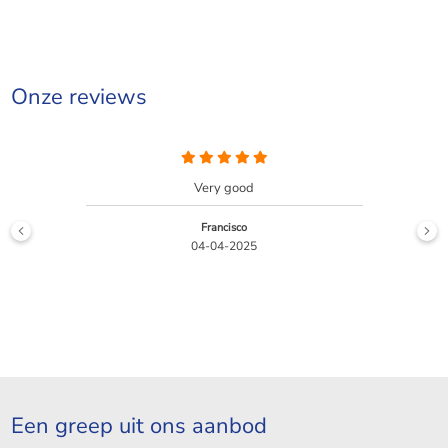
Onze reviews
We had a fantastic experience working with
123Wonen to find a rental apartment. We were
in a huge hu ...
Lees meer +
Gabriela
07-09-2023
Een greep uit ons aanbod