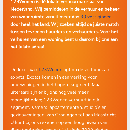
123Wonen is dé lokale verhuurmakelaar van
1989-2015: Zie:
leefomgeving en een betere werk/privébalans – iets waar
https://open.overheid.nl/documenten/e80a42e9-f1c7-
Nederland. Wij bemiddelen in de verhuur en beheer
Nederland internationaal om bekend staat.
444e-86b9-11bf1a106300/file
van woonruimte vanuit meer dan
30 vestigingen
door heel het land. Wij zoeken altijd de juiste match
2015-2018: € 710,68
N.B.: Sinds 2020 mogen de partners van de ondernemers
tussen tevreden huurders en verhuurders. Voor het
2019: € 720,42
overal werken in Nederland waar ze willen, ook in
verhuren van een woning bent u daarom bij ons aan
loondienst.
2020: € 737,14
het juiste adres!
2021: € 752,33
Waarom kiezen zij voor Eindhoven?
2022: € 763,47
De focus van
123Wonen
ligt op de verhuur aan
Hoewel veel expats zich vaak traditioneel op de Randstad
2023: € 808,06
expats. Expats komen in aanmerking voor
richten, valt de keuze van veel Amerikaanse families juist
huurwoningen in het hogere segment. Maar
2024: € 879,66 (144 punten of meer)
op Eindhoven. Waarom?
uiteraard zijn er bij ons nog veel meer
juli 2024: € 1.157,95 (187 punten of meer)
mogelijkheden; 123Wonen verhuurt in elk
In Eindhoven is het betaalbaarder wonen dan in
januari 2025: € 1.184,82 (187 punten of meer)
segment. Kamers, appartementen, studio’s en
Amsterdam, Utrecht of ergens anders in de Randstad;
gezinswoningen, van Groningen tot aan Maastricht.
Om aan te tonen dat je woning in de vrije sector valt, heb je
Groen, kindvriendelijk en veilig met veel internationale
U kunt bij ons rekenen op een hoog niveau van
scholen en voorzieningen;
de puntentelling van de aanvang van de huurovereenkomst
dienstverlening, zoals wij al sinds 2009 bieden.