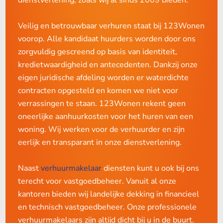
nodig.
Een uitstekende logistieke ligging: Vluchten door heel
Europa via Eindhoven Airport en goed verbonden met
Veilig en betrouwbaar verhuren staat bij 123Wonen
de rest van Europa dankzij de treinverbinding en
Let op: is bij de aanvang een vrije sector huurprijs
voorop. Alle kandidaat huurders worden door ons
autosnelwergen;
gehanteerd, terwijl de woning eigenlijk sociale huur was?
zorgvuldig gescreend op basis van identiteit,
Dan ben je verplicht om de huurprijs uiterlijk per 1 juli
Een bloeiend ecosysteem voor technologie en
kredietwaardigheid en antecedenten. Dankzij onze
innovatie, perfect voor ondernemers in o.a. IT, High-
2025 te verlagen naar de maximaal toegestane huur
eigen juridische afdeling worden er waterdichte
Tech, duurzaamheid of consulting.
volgens de huidige puntentelling. Of mogelijk kun je nog
contracten opgesteld en komen we niet voor
wat energiebesparende maatregelen doorvoeren zodat er
verrassingen te staan. 123Wonen rekent geen
Onze ervaring met DAFT-klanten
een beter energielabel bereikt wordt en je een hogere
oneerlijke aanhuurkosten voor het huren van een
huurprijs mag vragen.
woning. Wij werken voor de verhuurder en zijn
Bij 123Wonen Eindhoven begeleiden wij maandelijks
eerlijk en transparant in onze dienstverlening.
meerdere Amerikaanse ondernemers die via het DAFT-
Vergeet niet te controleren of het energielabel
verdrag naar Nederland komen. Vaak gaat het om
daadwerkelijk geldig is voor de puntentelling. Een
Naast
verhuurmakelaar
diensten kunt u ook bij ons
zelfstandige ondernemers die hun bedrijf meenemen en
"vereenvoudigd energielabel", dat je zelf als eigenaar hebt
terecht voor vastgoedbeheer. Vanuit al onze
zich inschrijven als Nederlandse onderneming, wat hen
aangevraagd, voldoet niet. Er moet een gecertificeerd
kantoren bieden wij landelijke dekking in financieel
niet alleen recht geeft op verblijf, maar ook op deelname
energielabel adviseur in de woning zijn geweest voor de
en technisch vastgoedbeheer. Onze professionele
aan de lokale economie.
opname.
verhuurmakelaars zijn altijd dicht bij u in de buurt.