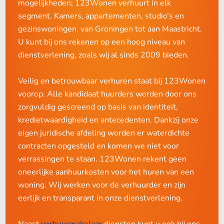
mogelijkheden; 123Wonen verhuurt in elk
In Eindhoven is het betaalbaarder wonen dan in
januari 2025: € 1.184,82 (187 punten of meer)
segment. Kamers, appartementen, studio’s en
Amsterdam, Utrecht of ergens anders in de Randstad;
gezinswoningen, van Groningen tot aan Maastricht.
Om aan te tonen dat je woning in de vrije sector valt, heb je
Groen, kindvriendelijk en veilig met veel internationale
U kunt bij ons rekenen op een hoog niveau van
scholen en voorzieningen;
de puntentelling van de aanvang van de huurovereenkomst
dienstverlening, zoals wij al sinds 2009 bieden.
nodig.
Een uitstekende logistieke ligging: Vluchten door heel
Europa via Eindhoven Airport en goed verbonden met
Veilig en betrouwbaar verhuren staat bij 123Wonen
de rest van Europa dankzij de treinverbinding en
Let op: is bij de aanvang een vrije sector huurprijs
voorop. Alle kandidaat huurders worden door ons
autosnelwergen;
gehanteerd, terwijl de woning eigenlijk sociale huur was?
zorgvuldig gescreend op basis van identiteit,
Dan ben je verplicht om de huurprijs uiterlijk per 1 juli
Een bloeiend ecosysteem voor technologie en
kredietwaardigheid en antecedenten. Dankzij onze
innovatie, perfect voor ondernemers in o.a. IT, High-
2025 te verlagen naar de maximaal toegestane huur
eigen juridische afdeling worden er waterdichte
Tech, duurzaamheid of consulting.
volgens de huidige puntentelling. Of mogelijk kun je nog
contracten opgesteld en komen we niet voor
wat energiebesparende maatregelen doorvoeren zodat er
verrassingen te staan. 123Wonen rekent geen
Onze ervaring met DAFT-klanten
een beter energielabel bereikt wordt en je een hogere
oneerlijke aanhuurkosten voor het huren van een
huurprijs mag vragen.
woning. Wij werken voor de verhuurder en zijn
Bij 123Wonen Eindhoven begeleiden wij maandelijks
eerlijk en transparant in onze dienstverlening.
meerdere Amerikaanse ondernemers die via het DAFT-
Vergeet niet te controleren of het energielabel
verdrag naar Nederland komen. Vaak gaat het om
daadwerkelijk geldig is voor de puntentelling. Een
Naast
verhuurmakelaar
diensten kunt u ook bij ons