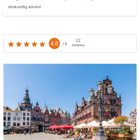
deskundig advies!
22
4.8
/ 5
reviews