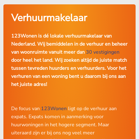
verblijfsvergunning (en is de kans op inwilliging vele malen
groter.)
Overzicht van de liberalisatiegrenzen vanaf 1989 tot en
Verhuurmakelaar
met 2025:
Deze regeling biedt veel voordelen voor Amerikaanse
ondernemers die op zoek zijn naar stabiliteit, een fijne
123Wonen is dé lokale verhuurmakelaar van
1989-2015: Zie:
leefomgeving en een betere werk/privébalans – iets waar
https://open.overheid.nl/documenten/e80a42e9-f1c7-
Nederland. Wij bemiddelen in de verhuur en beheer
Nederland internationaal om bekend staat.
444e-86b9-11bf1a106300/file
van woonruimte vanuit meer dan
30 vestigingen
door heel het land. Wij zoeken altijd de juiste match
2015-2018: € 710,68
N.B.: Sinds 2020 mogen de partners van de ondernemers
tussen tevreden huurders en verhuurders. Voor het
2019: € 720,42
overal werken in Nederland waar ze willen, ook in
verhuren van een woning bent u daarom bij ons aan
loondienst.
2020: € 737,14
het juiste adres!
2021: € 752,33
Waarom kiezen zij voor Eindhoven?
2022: € 763,47
De focus van
123Wonen
ligt op de verhuur aan
Hoewel veel expats zich vaak traditioneel op de Randstad
2023: € 808,06
expats. Expats komen in aanmerking voor
richten, valt de keuze van veel Amerikaanse families juist
huurwoningen in het hogere segment. Maar
2024: € 879,66 (144 punten of meer)
op Eindhoven. Waarom?
uiteraard zijn er bij ons nog veel meer
juli 2024: € 1.157,95 (187 punten of meer)