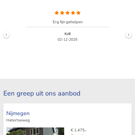
Huis was snel verhuurt voor een goede prijs
Bovelander
06-04-2022
Een greep uit ons aanbod
Nijmegen
Hatertseweg
€ 1.475,-