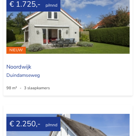
€ 1.725,-
p/mnd
NIEUW
Noordwijk
Duindamseweg
98 m² - 3 slaapkamers
€ 2.250,-
p/mnd