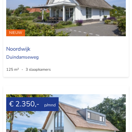
NIEUW
Noordwijk
Duindamseweg
125 m² - 3 slaapkamers
€ 2.350,-
p/mnd