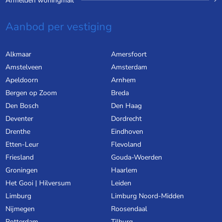
Afmelden woningmail
Aanbod per vestiging
Alkmaar
Amersfoort
Amstelveen
Amsterdam
Apeldoorn
Arnhem
Bergen op Zoom
Breda
Den Bosch
Den Haag
Deventer
Dordrecht
Drenthe
Eindhoven
Etten-Leur
Flevoland
Friesland
Gouda-Woerden
Groningen
Haarlem
Het Gooi | Hilversum
Leiden
Limburg
Limburg Noord-Midden
Nijmegen
Roosendaal
Rotterdam
Tilburg