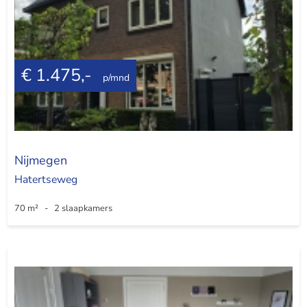
€ 1.475,-
p/mnd
Nijmegen
Hatertseweg
70 m² - 2 slaapkamers