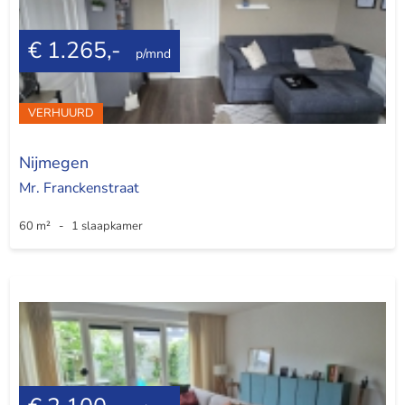
€ 1.265,-
p/mnd
VERHUURD
Nijmegen
Mr. Franckenstraat
60 m² - 1 slaapkamer