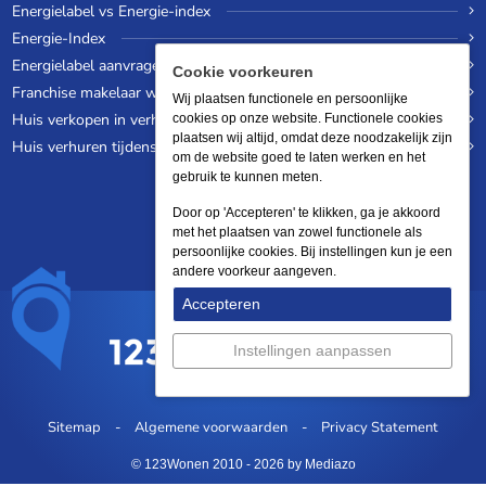
Energielabel vs Energie-index
Energie-Index
Energielabel aanvragen
Cookie voorkeuren
Franchise makelaar worden
Wij plaatsen functionele en persoonlijke
Huis verkopen in verhuurde staat
cookies op onze website. Functionele cookies
plaatsen wij altijd, omdat deze noodzakelijk zijn
Huis verhuren tijdens een wereldreis
om de website goed te laten werken en het
gebruik te kunnen meten.
Door op 'Accepteren' te klikken, ga je akkoord
met het plaatsen van zowel functionele als
persoonlijke cookies. Bij instellingen kun je een
andere voorkeur aangeven.
Accepteren
Instellingen aanpassen
Sitemap
Algemene voorwaarden
Privacy Statement
© 123Wonen 2010 - 2026
by Mediazo