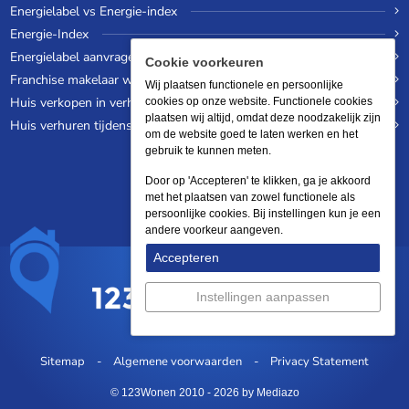
Energielabel vs Energie-index
Energie-Index
Energielabel aanvragen
Cookie voorkeuren
Franchise makelaar worden
Wij plaatsen functionele en persoonlijke
Huis verkopen in verhuurde staat
cookies op onze website. Functionele cookies
plaatsen wij altijd, omdat deze noodzakelijk zijn
Huis verhuren tijdens een wereldreis
om de website goed te laten werken en het
gebruik te kunnen meten.
Door op 'Accepteren' te klikken, ga je akkoord
met het plaatsen van zowel functionele als
persoonlijke cookies. Bij instellingen kun je een
andere voorkeur aangeven.
Accepteren
Instellingen aanpassen
Sitemap
Algemene voorwaarden
Privacy Statement
© 123Wonen 2010 - 2026
by Mediazo