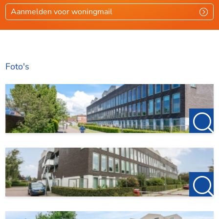
Kamers
3
Aanmelden voor woningmail
Slaapkamers
2
Afmetingen
Foto's
Woonoppervlakte
63 m²
Woninginhoud
153 m³