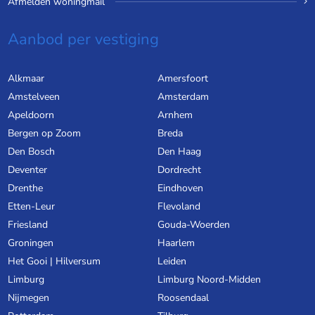
Afmelden woningmail
Aanbod per vestiging
Alkmaar
Amersfoort
Amstelveen
Amsterdam
Apeldoorn
Arnhem
Bergen op Zoom
Breda
Den Bosch
Den Haag
Deventer
Dordrecht
Drenthe
Eindhoven
Etten-Leur
Flevoland
Friesland
Gouda-Woerden
Groningen
Haarlem
Het Gooi | Hilversum
Leiden
Limburg
Limburg Noord-Midden
Nijmegen
Roosendaal