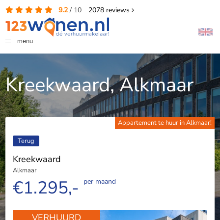
9.2
/
10
2078
reviews
menu
Kreekwaard, Alkmaar
Appartement te huur in Alkmaar!
Terug
Kreekwaard
Alkmaar
€1.295,-
per maand
VERHUURD