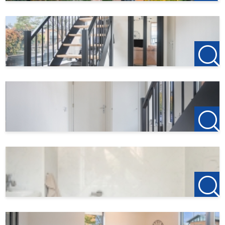
deze tuin met voldoende privacy. Het aan de tuin
grenzende water en het water in de directe omgeving
bieden genoeg recreatieve mogelijkheden om met een
kano of bootje te varen.
Bijzonderheden
Huurprijs is exclusief gas, water, elektra en internet
Waarborgsom van 2 maanden
Beschikbaar vanaf 1 juli 2025
Huurovereenkomt op basis van een diplpmatenclausule
Huurperiode van 2 jaar tot maximaal 3 jaar
Gestoffeerd