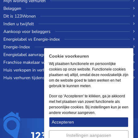
Mijn woning verhuren
Beleggen
Dit is 123Wonen
Indien u twijfelt
Aankoop voor beleggers
Energielabel vs Energie-index
Energie-Index
Energielabel aanvragen
Cookie voorkeuren
Franchise makelaar worden
Wij plaatsen functionele en persoonlijke
Huis verkopen in verhuurde staat
cookies op onze website. Functionele cookies
plaatsen wij altijd, omdat deze noodzakelijk zijn
Huis verhuren tijdens een wereldreis
om de website goed te laten werken en het
gebruik te kunnen meten.
Door op 'Accepteren' te klikken, ga je akkoord
met het plaatsen van zowel functionele als
persoonlijke cookies. Bij instellingen kun je een
andere voorkeur aangeven.
Accepteren
Instellingen aanpassen