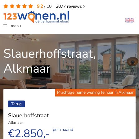
9.2
/
10
2077
reviews
menu
Slauerhoffstraat,
Alkmaar
Prachtige ruime woning te huur in Alkmaar
Terug
Slauerhoffstraat
Alkmaar
€2.850,-
per maand