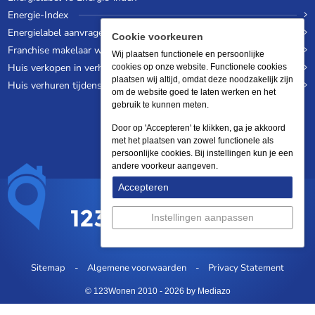
Energie-Index
Energielabel aanvragen
Cookie voorkeuren
Franchise makelaar worden
Wij plaatsen functionele en persoonlijke
Huis verkopen in verhuurde staat
cookies op onze website. Functionele cookies
plaatsen wij altijd, omdat deze noodzakelijk zijn
Huis verhuren tijdens een wereldreis
om de website goed te laten werken en het
gebruik te kunnen meten.
Door op 'Accepteren' te klikken, ga je akkoord
met het plaatsen van zowel functionele als
persoonlijke cookies. Bij instellingen kun je een
andere voorkeur aangeven.
Accepteren
Instellingen aanpassen
Sitemap
Algemene voorwaarden
Privacy Statement
© 123Wonen 2010 - 2026
by Mediazo