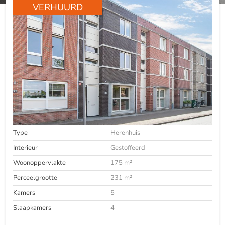
VERHUURD
Type
Herenhuis
Interieur
Gestoffeerd
Woonoppervlakte
175 m²
Perceelgrootte
231 m²
Kamers
5
Slaapkamers
4