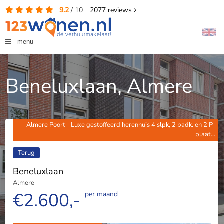
9.2
/
10
2077
reviews
menu
Beneluxlaan, Almere
Almere Poort - Luxe gestoffeerd herenhuis 4 slpk, 2 badk. en 2 P-
plaat...
Terug
Beneluxlaan
Almere
€2.600,-
per maand