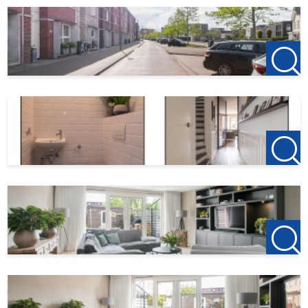
- 4 ruime slaapkamers, 2 luxe badkamers
- Diepe, zonnige tuin op het zuiden met achterom
- Afgesloten binnenplaats met 2 private parkeerplaatsen.
- Centrale ligging ten aanzien van NS-station Almere
Poort en overige openbaar vervoer voorzieningen zoals
bushalte.
- Gelegen aan het Cascadepark
123Wonen Flevoland
treedt bij deze woonruimte op als
verhuurmakelaar voor de eigenaar.
Bij reactie op de woning, hou ook uw spammail in de gaten.