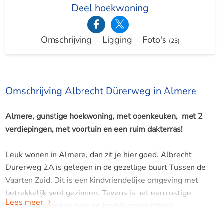
Deel hoekwoning
Omschrijving
Ligging
Foto's
(23)
Omschrijving Albrecht Dürerweg in Almere
Almere, gunstige hoekwoning, met openkeuken, met 2
verdiepingen, met voortuin en een ruim dakterras!
Leuk wonen in Almere, dan zit je hier goed. Albrecht
Dürerweg 2A is gelegen in de gezellige buurt Tussen de
Vaarten Zuid. Dit is een kindvriendelijke omgeving met
betrekkelijk veel gezinnen. Tevens is het een rustige
Lees meer
omgeving gekeken naar de bevolkingsdichtheid.