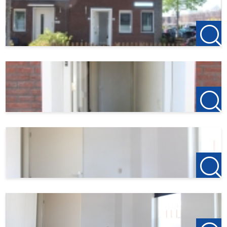
- volledig naar eigen smaak in te richten;
- Drie slaapkamers, waaronder één met inbouwkast;
- Zonnige dakterras;
- Energielabel A;
- Per direct beschikbaar;
- Per maand extra 250,00 euro (stookkosten,
elektriciteit en water)
- Servicekosten extra per maand 22,50 euro
- 2 maanden borg;