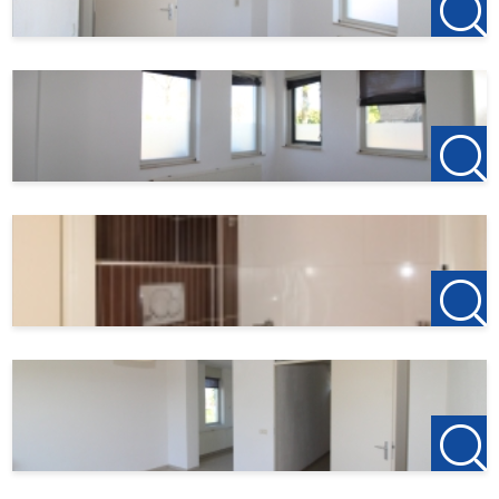
- Centrale ligging;
123Wonen Flevoland
treedt bij deze woonruimte op als
verhuurmakelaar voor de eigenaar.
Bij reactie op de woning, hou ook uw spammail in de gaten.
Bij interesse, mail naar
Flevoland@123Wonen.nl