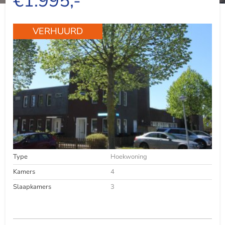
€1.995,-
VERHUURD
Type
Hoekwoning
Kamers
4
Slaapkamers
3