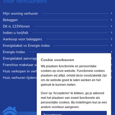
Voor verhuurders
Mijn woning verhuren
Beleggen
Dit is 123Wonen
Indien u twijfelt
Aankoop voor beleggers
Energielabel vs Energie-index
Energie-Index
Energielabel aanvragen
Cookie voorkeuren
Franchise makelaar worden
Wij plaatsen functionele en persoonlijke
Huis verkopen in verhuurde staat
cookies op onze website. Functionele cookies
plaatsen wij altijd, omdat deze noodzakelijk zijn
Huis verhuren tijdens een wereldreis
om de website goed te laten werken en het
gebruik te kunnen meten.
Door op 'Accepteren' te klikken, ga je akkoord
met het plaatsen van zowel functionele als
persoonlijke cookies. Bij instellingen kun je een
andere voorkeur aangeven.
Accepteren