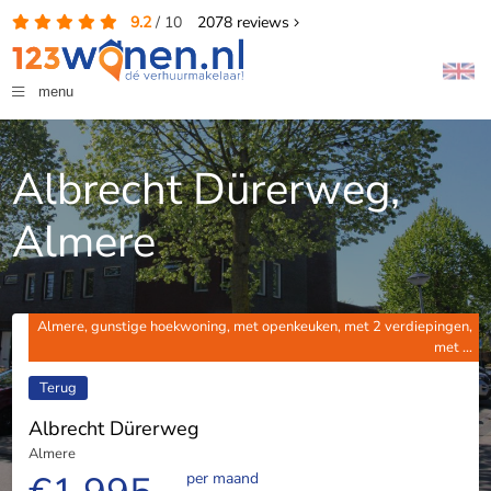
9.2
/
10
2078
reviews
menu
Albrecht Dürerweg,
Almere
Almere, gunstige hoekwoning, met openkeuken, met 2 verdiepingen,
met ...
Terug
Albrecht Dürerweg
Almere
per maand