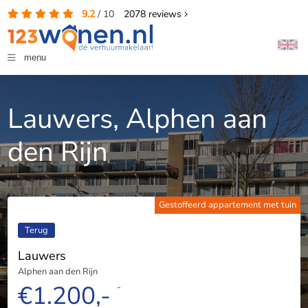
9.2
/
10
2078
reviews
menu
Lauwers, Alphen aan
den Rijn
Gestoffeerd appartement met tuin
Terug
Lauwers
Alphen aan den Rijn
€1.200,-
-