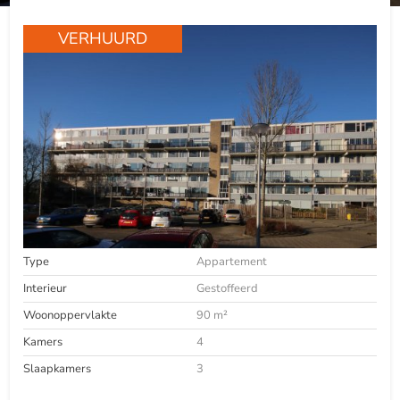
VERHUURD
Type
Appartement
Interieur
Gestoffeerd
Woonoppervlakte
90 m²
Kamers
4
Slaapkamers
3