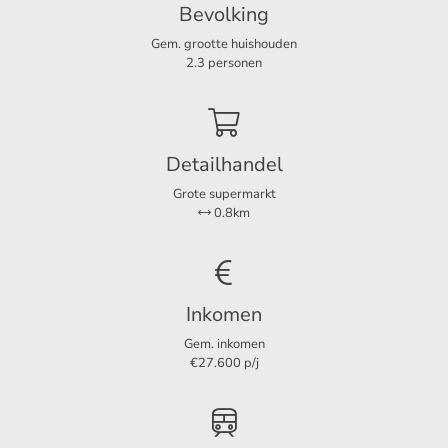
Bevolking
Gem. grootte huishouden
Indeling
2.3 personen
Kamers
4
Slaapkamers
3
Detailhandel
Grote supermarkt
Afmetingen
0.8km
Woonoppervlakte
90 m²
Inkomen
Gem. inkomen
€27.600 p/j