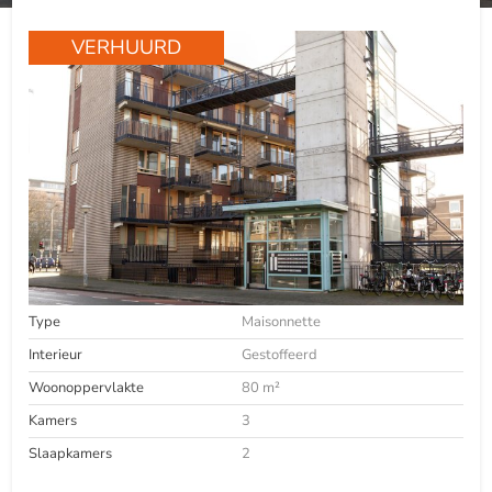
VERHUURD
Type
Maisonnette
Interieur
Gestoffeerd
Woonoppervlakte
80 m²
Kamers
3
Slaapkamers
2