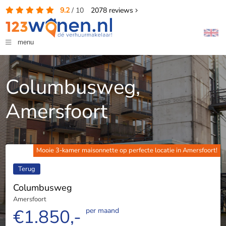
9.2
/
10
2078
reviews
menu
Columbusweg,
Amersfoort
Mooie 3-kamer maisonnette op perfecte locatie in Amersfoort!
Terug
Columbusweg
Amersfoort
€1.850,-
per maand