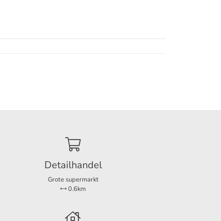
im
cholen,
egen
Detailhandel
Grote supermarkt
0.6km