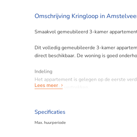
Omschrijving Kringloop in Amstelvee
Smaakvol gemeubileerd 3-kamer appartement
Dit volledig gemeubileerde 3-kamer apparteme
direct beschikbaar. De woning is goed onderho
Indeling
Het appartement is gelegen op de eerste verdi
Lees meer
biedt tot alle vertrekken.
Aan de voorzijde van de woning bevindt zich d
voorzieningen.
Specificaties
Max. huurperiode
De woonkamer beschikt over een comfortabele 
zorgt voor een warme en uitnodigende leefrui