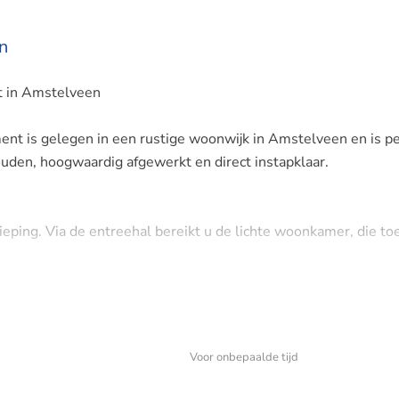
n
 in Amstelveen
nt is gelegen in een rustige woonwijk in Amstelveen en is p
uden, hoogwaardig afgewerkt en direct instapklaar.
eping. Via de entreehal bereikt u de lichte woonkamer, die t
e keuken, voorzien van diverse inbouwapparatuur en alle beno
Voor onbepaalde tijd
zithoek met hoekbank en televisie, evenals een eetgedeelte
mte.