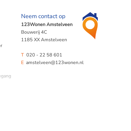
Neem contact op
123Wonen Amstelveen
Bouwerij 4C
1185 XX Amstelveen
er
T
020 - 22 58 601
E
amstelveen@123wonen.nl
oegang
digde
, wat