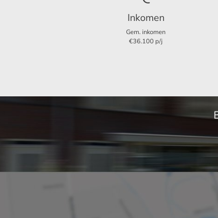
Indeling
Inkomen
Kamers
Slaapkamers
Gem. inkomen
€36.100 p/j
Balkon
Afmetingen
Woonoppervlakte
Balkon oppervlakte