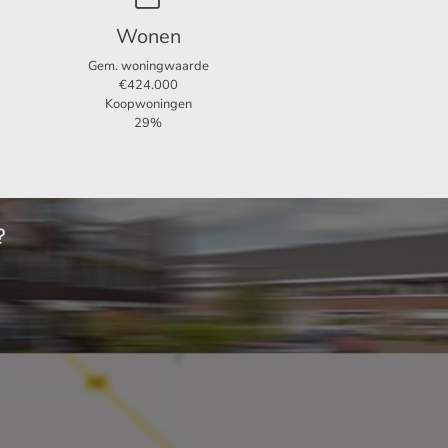
Wonen
Gem. woningwaarde
€424.000
Koopwoningen
29%