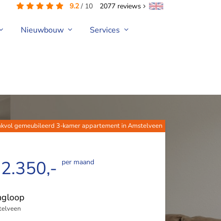
9.2
/
10
2077
reviews
Nieuwbouw
Services
kvol gemeubileerd 3-kamer appartement in Amstelveen
 2.350,-
per maand
ngloop
elveen