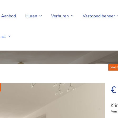
Aanbod
Huren
Verhuren
Vastgoed beheer
tact
veen
Smaa
€
Kri
Amst