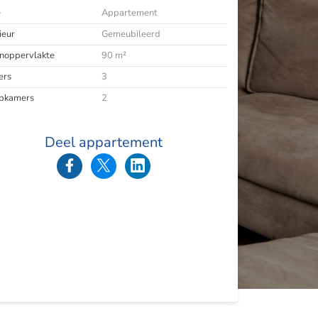
e
Appartement
ieur
Gemeubileerd
oppervlakte
90 m²
ers
3
pkamers
2
Deel appartement