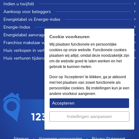
Indien u twijfelt
Aankoop voor beleggers
Energielabel vs Energie-index
Energie-Index
Energielabel aanvragen
Cookie voorkeuren
Franchise makelaar worden
Wij plaatsen functionele en persoonlijke
Huis verkopen in verhuurde staat
cookies op onze website. Functionele cookies
plaatsen wij altijd, omdat deze noodzakelijk zijn
Huis verhuren tijdens een wereldreis
om de website goed te laten werken en het
gebruik te kunnen meten.
Door op 'Accepteren' te klikken, ga je akkoord
met het plaatsen van zowel functionele als
persoonlijke cookies. Bij instellingen kun je een
andere voorkeur aangeven.
Accepteren
Instellingen aanpassen
Sitemap
Algemene voorwaarden
Privacy Statement