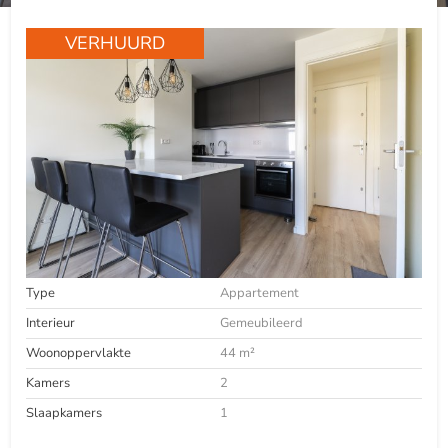
VERHUURD
Type
Appartement
Interieur
Gemeubileerd
Woonoppervlakte
44 m²
Kamers
2
Slaapkamers
1