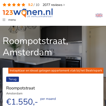
9.2
/
10
2077
reviews
menu
Roompotstraat,
Amsterdam
Instapklaar en ideaal gelegen appartement vlak bij het Beatrixpark
Terug
Roompotstraat
Amsterdam
€1.550,-
per maand