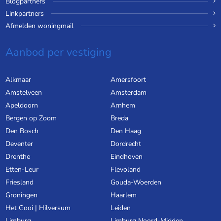
Blogpartners
Linkpartners
Afmelden woningmail
Aanbod per vestiging
Alkmaar
Amersfoort
Amstelveen
Amsterdam
Apeldoorn
Arnhem
Bergen op Zoom
Breda
Den Bosch
Den Haag
Deventer
Dordrecht
Drenthe
Eindhoven
Etten-Leur
Flevoland
Friesland
Gouda-Woerden
Groningen
Haarlem
Het Gooi | Hilversum
Leiden
Limburg
Limburg Noord-Midden