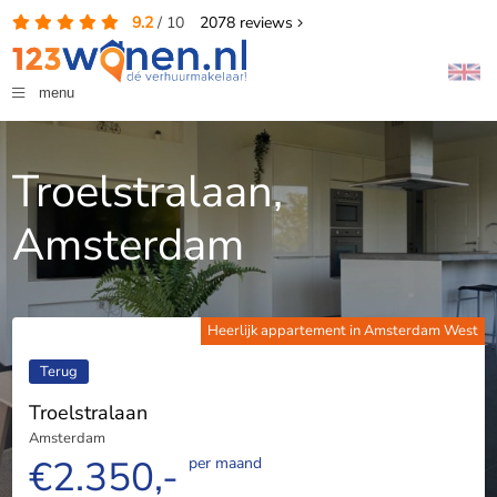
9.2
/
10
2078
reviews
menu
Troelstralaan,
Amsterdam
Heerlijk appartement in Amsterdam West
Terug
Troelstralaan
Amsterdam
€2.350,-
per maand