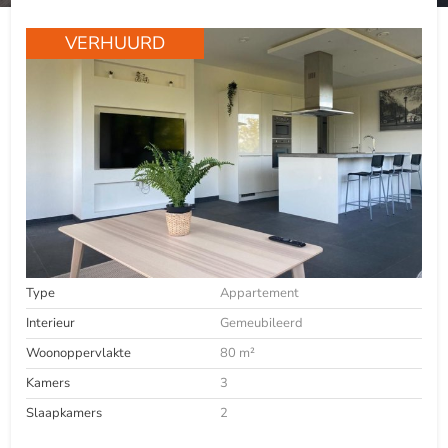
VERHUURD
Type
Appartement
Interieur
Gemeubileerd
Woonoppervlakte
80 m²
Kamers
3
Slaapkamers
2