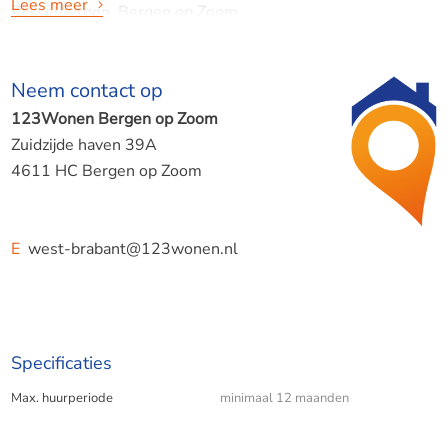
Lees meer
Rijsselbergen, Bergen op Zoom
Neem contact op
LET OP: ALLE MEUBELS ZIJN VERNIEUWD!! FOTO'S ZIJN
123Wonen Bergen op Zoom
NIET ACTUEEL
Zuidzijde haven 39A
4611 HC Bergen op Zoom
Deze ruime en volledig gemeubileerde tussenwoning is
ideaal voor een gezin of expats die op zoek zijn naar
E
west-brabant@123wonen.nl
comfortabel wonen op een fijne locatie. De woning
beschikt over vier slaapkamers, een modern
afwerkingsniveau, een verzorgde tuin en een garage.
Dankzij de complete inrichting is de woning direct te
Specificaties
betrekken.
Max. huurperiode
minimaal 12 maanden