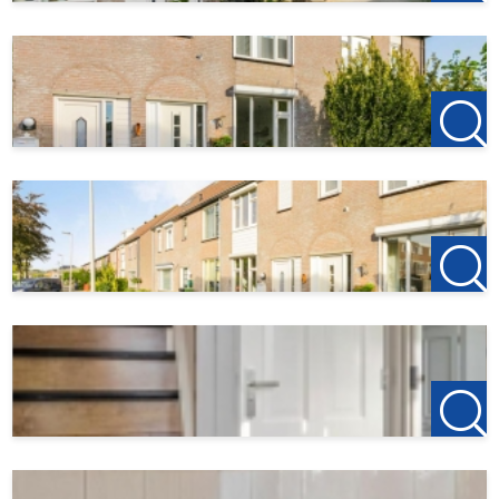
Buitenruimte
De onderhoudsvriendelijke achtertuin, aangelegd in 2017,
is gelegen op het noorden en voorzien van bestrating,
plantenborders en een overkapping.
Daarnaast beschikt de woning over een vrijstaande stenen
berging én een vrijstaande stenen garage met elektra en
dubbele poort.
Kenmerken:
- Gemeubileerde verhuur
- Tussenwoning
- Vier slaapkamers
- Instapklaar
- Tuin met overkapping
- Berging en garage
- Kindvriendelijke woonomgeving