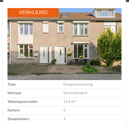
VERHUURD
Type
Eengezinswoning
Interieur
Gemeubileerd
Woonoppervlakte
115 m²
Kamers
5
Slaapkamers
4