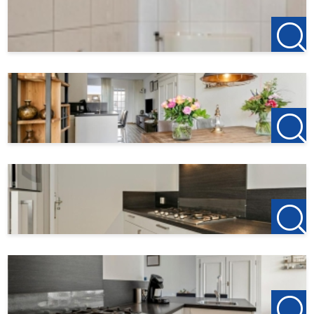
- Goede bereikbaarheid
huurprijs: € 1950,- excl. gebruikerslasten
Huur garage: € 125,- ( verplicht )
Internet: € 75,-
Borg: 2 maanden