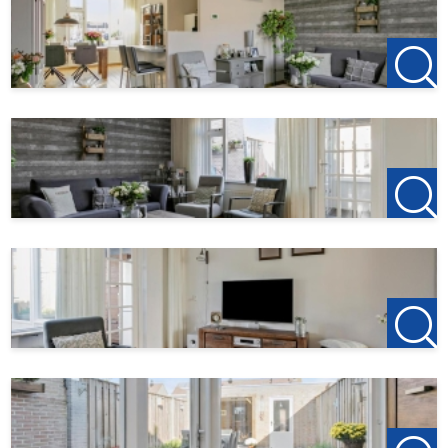
Voor meer informatie of een vrijblijvende bezichtiging
nodigen wij u van harte uit contact op te nemen met:
123Wonen West-Brabant
Kantoor Bergen op Zoom
Zuidzijde haven 39a
4611 HC Bergen op Zoom
0164-760999
Kantoor Roosendaal
Laan van Brabant 22
4701 BK Roosendaal