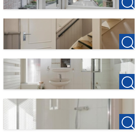
T +31(0)165-235400
Kantoor Etten-Leur
Bisschopsmolenstraat 62
4872 LA Etten-Leur
T +31(0)76-3001010