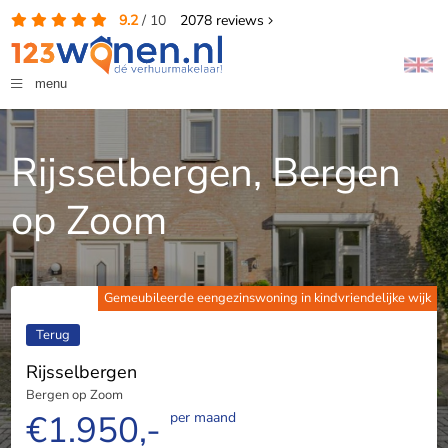
9.2
/
10
2078
reviews
menu
Rijsselbergen, Bergen
op Zoom
Gemeubileerde eengezinswoning in kindvriendelijke wijk
Terug
Rijsselbergen
Bergen op Zoom
€1.950,-
per maand