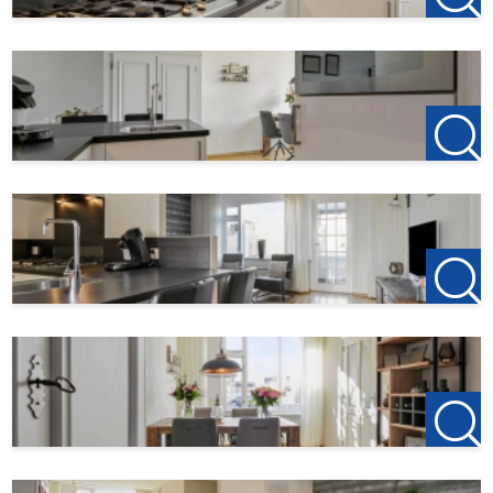
123Wonen Bergen op Zoom treedt bij deze woonruimte
op als verhuurmakelaar voor de eigenaar. Voor dit object
zijn dus geen bemiddelingskosten van toepassing. Als u
na de bezichtiging wilt gaan huren is de aanbetaling op de
eerste huur €150, dit is om de woning te reserveren.
123Wonen Bergen op Zoom werkt bij deze woonruimte
als verhuurmakelaar voor de eigenaar. Heeft u uw vorige
huurwoning opgezegd of gaat u dit doen? Tip ons uw
vorige verhuurder en als 123Wonen daar als
verhuurmakelaar mag optreden ontvangt u als dank €
100,-.
Vindt u dit aanbod op een andere website? Kijk op onze
eigen website voor het actuele aanbod:
http://www.123wonen. nl/makelaar/BergenopZoom