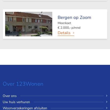
Bergen op Zoom
Meerkoet
€ 2.000,- p/mnd
Details
Over 123Wonen
Over ons
Uw huis verhuren
Woonverzekeringen afsluiten