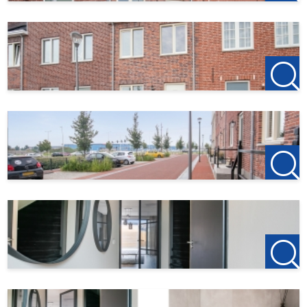
Deze woning is gebouwd met oog op duurzaamheid. De
woning beschikt over de beste isolatiewaarde, beschikt
over een warmtepomp, zonnepanelen en over
vloerverwarming - koeling. Je verbruikskosten zullen
richting € 0,- gaan.
BIJZONDERHEDEN
- Energielabel A+++
- Op loopafstand van centrum en natuur
- Complete en smaakvolle inrichting
- onderhoudsvriendelijke tuin