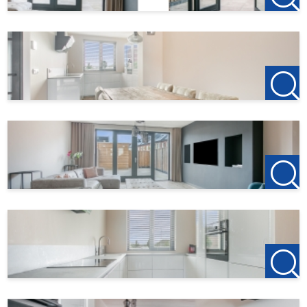
verhuurmakelaar mag optreden ontvangt u als dank €
100,-.
Vindt u dit aanbod op een andere website? Kijk op onze
eigen website voor het actuele aanbod:
http://www.123wonen.nl/makelaar/west-brabant
Voor meer informatie of een vrijblijvende bezichtiging
nodigen wij u van harte uit contact op te nemen met:
123Wonen West-Brabant
Kantoor Bergen op Zoom