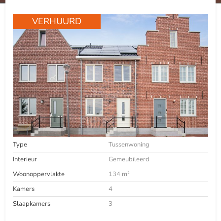
VERHUURD
Type
Tussenwoning
Interieur
Gemeubileerd
Woonoppervlakte
134 m²
Kamers
4
Slaapkamers
3