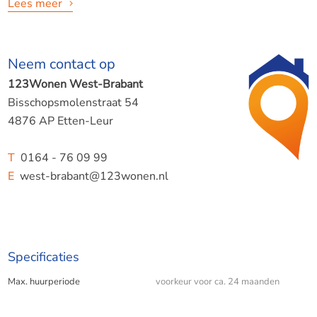
Lees meer
COLOGNE KAAI BERGEN OP ZOOM
Neem contact op
123Wonen West-Brabant
WAT EEN GEWELDIGE WONING!!
Bisschopsmolenstraat 54
4876 AP Etten-Leur
SMAAKVOL INGERICHT, PRACHTIGE LOCATIE EN
ENERGIELABEL A+++
T
0164 - 76 09 99
E
west-brabant@123wonen.nl
Indeling:
Specificaties
Entree met toilet en meterkast
Max. huurperiode
voorkeur voor ca. 24 maanden
Woonkamer met open keuken: