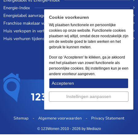
Energielabel vs Energie-index
Energie-Index
Energielabel aanvragen
Cookie voorkeuren
Franchise makelaar worden
Wij plaatsen functionele en persoonlijke
Huis verkopen in verhuurde staat
cookies op onze website. Functionele cookies
plaatsen wij altijd, omdat deze noodzakelijk zijn
Huis verhuren tijdens een wereldreis
om de website goed te laten werken en het
gebruik te kunnen meten.
Door op 'Accepteren' te klikken, ga je akkoord
met het plaatsen van zowel functionele als
persoonlijke cookies. Bij instellingen kun je een
andere voorkeur aangeven.
Accepteren
Instellingen aanpassen
Sitemap
Algemene voorwaarden
Privacy Statement
© 123Wonen 2010 - 2026
by Mediazo