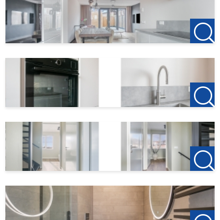
Zuidzijde haven 39a
4611 HC Bergen op Zoom
0164-760999
Kantoor Roosendaal
Laan van Brabant 22
4701 BK Roosendaal
T +31(0)165-235400
Kantoor Etten-Leur
Bredaseweg 185
4872 LA Etten-Leur
T +31(0)76-3001010