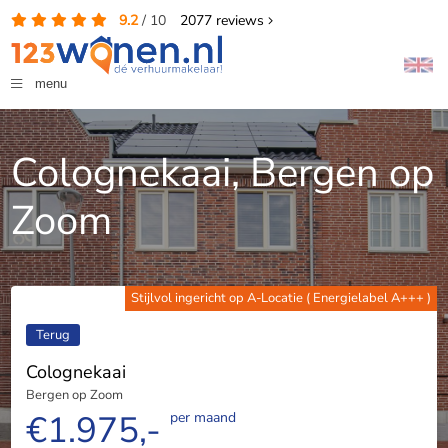
9.2
/
10
2077
reviews
menu
Colognekaai, Bergen op
Zoom
Stijlvol ingericht op A-Locatie ( Energielabel A+++ )
Terug
Colognekaai
Bergen op Zoom
€1.975,-
per maand