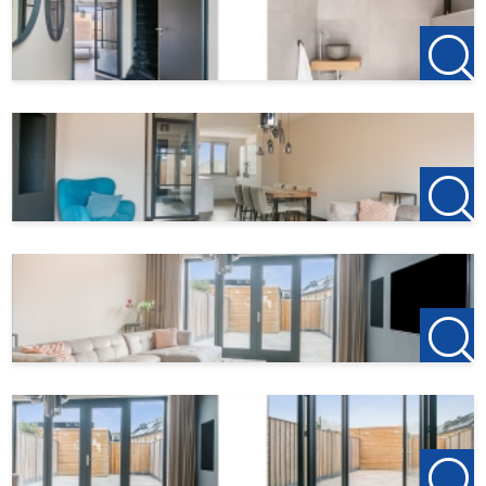
Huurprijs: € 1975,- p/m
Borg : 2 maandhuur
123Wonen West-Brabant treedt bij deze woonruimte op
als verhuurmakelaar voor de eigenaar. Voor dit object zijn
dus geen bemiddelingskosten van toepassing. Als u na de
bezichtiging wilt gaan huren is de aanbetaling op de eerste
huur €150, dit is om de woning te reserveren.
123Wonen West-Brabant werkt bij deze woonruimte als
verhuurmakelaar voor de eigenaar. Heeft u uw vorige
huurwoning opgezegd of gaat u dit doen? Tip ons uw
vorige verhuurder en als 123Wonen daar als