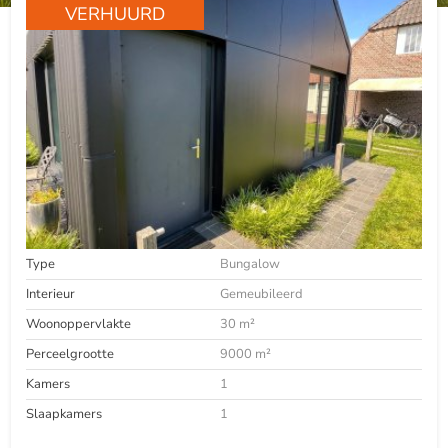
VERHUURD
Type
Bungalow
Interieur
Gemeubileerd
Woonoppervlakte
30 m²
Perceelgrootte
9000 m²
Kamers
1
Slaapkamers
1