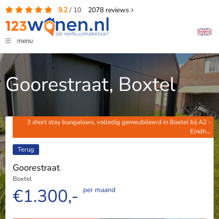
9.2
/
10
2078
reviews
menu
Goorestraat, Boxtel
3 short stay bungalows, volledig gemeubileerd in Boxtel bij A2 -
Eindh...
Terug
Goorestraat
Boxtel
€1.300,-
per maand