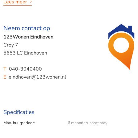
Lees meer
Neem contact op
!!GEEN INSCHRIJVING MOGELIJK & SHORT STAY!!
123Wonen Eindhoven
Erasmus student, stagiair in de regio of tijdelijk opzoek naar
Croy 7
woonruimte in omgeving Den Bosch/Eindhoven - dan is dit
5653 LC Eindhoven
de ideale oplossing!
T
040-3040400
E
eindhoven@123wonen.nl
Boxtel, buitengebied rustig gelegen in de natuur, vlakbij de
A2 richting Den Bosch & Eindhoven. Doodlopende straat
met prive parking.
Specificaties
Max. huurperiode
6 maanden short stay