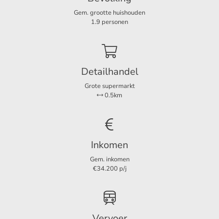
Indeling
Gem. grootte huishouden
Bijzonderheden
Kamers
5
1.9 personen
Slaapkamers
4
100 meter van het strand
Loopafstand van het gezellige centrum
Detailhandel
Afmetingen
Parkeren op eigen terrein
Grote supermarkt
Woonoppervlakte
237 m²
Gestoffeerd
0.5km
Perceeloppervlakte
642 m²
Huurprijs is exclusief gas, water, elektra en internet
Waarborgsom twee maanden
Inkomen
Gem. inkomen
€34.200 p/j
Vervoer