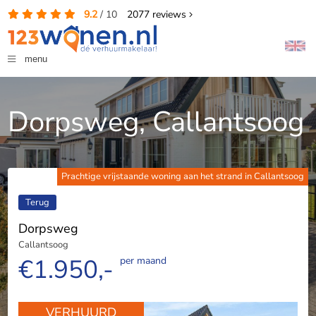
9.2
/
10
2077
reviews
menu
Dorpsweg, Callantsoog
Prachtige vrijstaande woning aan het strand in Callantsoog
Terug
Dorpsweg
Callantsoog
€1.950,-
per maand
VERHUURD