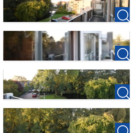
123Wonen Rotterdam treedt bij deze woonruimte op als
verhuurmakelaar voor de eigenaar. Voor dit object zijn dus
geen bemiddelingskosten van toepassing. Als u na de
bezichtiging wilt gaan huren is de aanbetaling op de eerste
huur €150, dit is om de woning te reserveren.
Vindt u dit aanbod op een andere website? Kijk op onze
eigen website voor het actuele aanbod:
http://www.123wonen.nl/makelaars/Rotterdam
Voor meer informatie of een vrijblijvende bezichtiging
nodigen wij u van harte uit contact op te nemen met:
123Wonen Rotterdam
rotterdam@123wonen.nl
De informatie is door ons met de nodige zorgvuldigheid
samengesteld. Alle verstrekte informatie moet