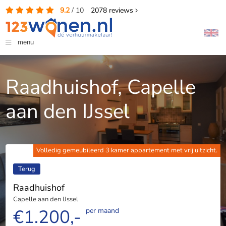
9.2
/
10
2078
reviews
menu
Raadhuishof, Capelle
aan den IJssel
Volledig gemeubileerd 3 kamer appartement met vrij uitzicht.
Terug
Raadhuishof
Capelle aan den IJssel
€1.200,-
per maand