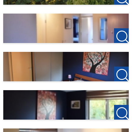
beschouwd worden als een uitnodiging om in
onderhandeling te treden. Onzerzijds wordt echter geen
enkele aansprakelijkheid aanvaard voor enige
onvolledigheid, onjuistheid of anderszins, dan wel de
gevolgen daarvan. Alle opgegeven maten en oppervlakten
zijn ter indicatie.