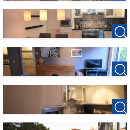
- gemeublieerd
- geschikt voor een stel, een gezin of expats;
- huisdieren en roken niet toegestaan;
Te huur per 1 mei 2024 voor minimaal 12 maanden, met
verlenging voor onbepaalde tijd
Huurprijs: €1200,- exclusief per maand.
Gas, water en elektra [op basis van een voorschot/voor
eigen rekening].
Internet tv en gemeentelijke belastingen regelt u zelf.
Borg: € 2400,-
Inkomenseis van toepassing
---