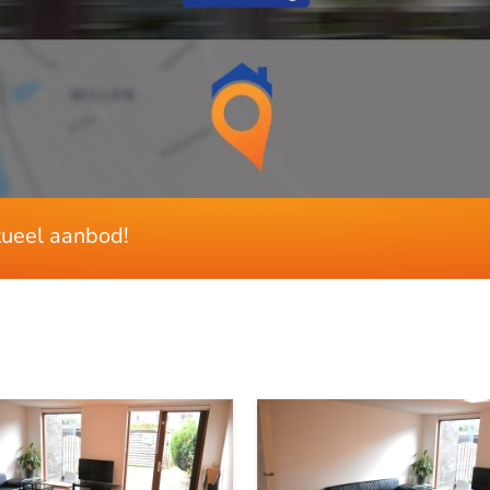
Ja
119 m²
n bezichtigingsafspraak neemt u contact op via
135 m²
382 m³
60 m²
ctueel aanbod!