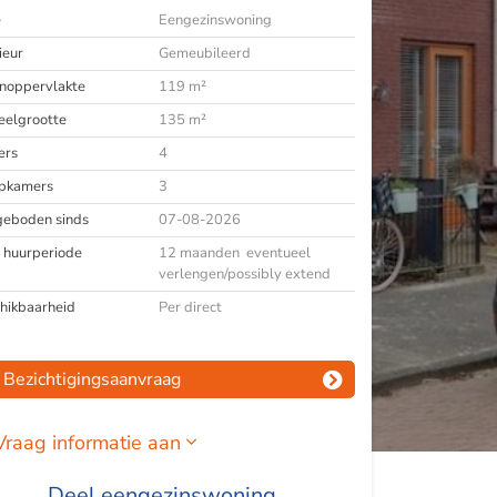
e
Eengezinswoning
ieur
Gemeubileerd
oppervlakte
119 m²
eelgrootte
135 m²
ers
4
pkamers
3
eboden sinds
07-08-2026
 huurperiode
12 maanden eventueel
verlengen/possibly extend
hikbaarheid
Per direct
Bezichtigingsaanvraag
Vraag informatie aan
Deel eengezinswoning