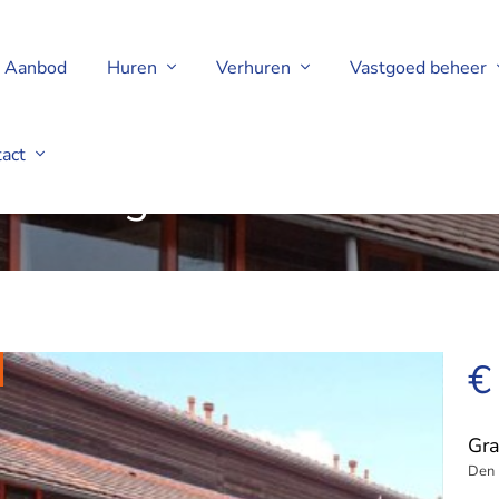
Aanbod
Huren
Verhuren
Vastgoed beheer
tact
en Haag
€
Gra
Den