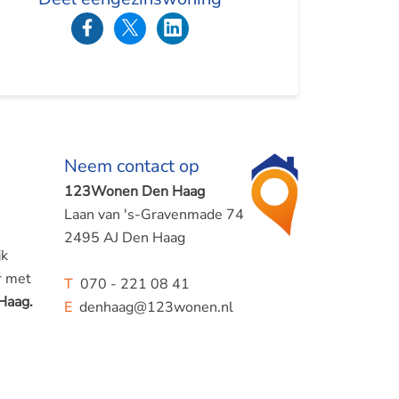
Neem contact op
123Wonen Den Haag
Laan van 's-Gravenmade 74
2495 AJ Den Haag
jk
r met
T
070 - 221 08 41
Haag.
E
denhaag@123wonen.nl
r met