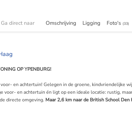
Ga direct naar
Omschrijving
Ligging
Foto's
(33)
 Haag
WONING OP YPENBURG!
or- en achtertuin! Gelegen in de groene, kindvriendelijke wi
voor- en achtertuin én ligt op een ideale locatie: rustig, maa
 de directe omgeving.
Maar 2,6 km naar de British School Den 
meterkast, betegeld toilet met fontein. Ruime woon-/eetkame