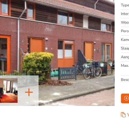
Typ
Inter
Woon
Perc
Kam
Slaa
Aang
Max.
Besc
+