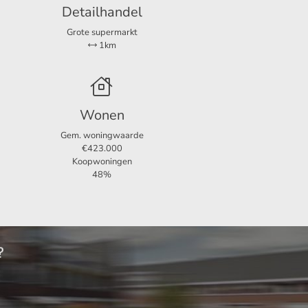
Detailhandel
ur.
Grote supermarkt
1km
Wonen
tuin &
Gem. woningwaarde
€423.000
Koopwoningen
48%