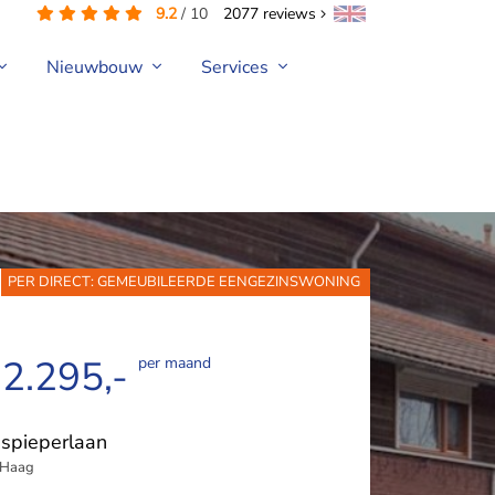
9.2
/
10
2077
reviews
Nieuwbouw
Services
PER DIRECT: GEMEUBILEERDE EENGEZINSWONING
 2.295,-
per maand
spieperlaan
 Haag