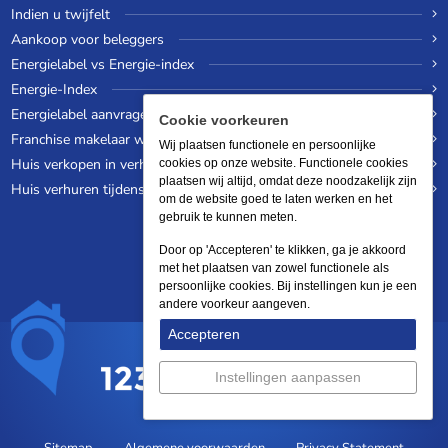
Indien u twijfelt
Aankoop voor beleggers
Energielabel vs Energie-index
Energie-Index
Energielabel aanvragen
Cookie voorkeuren
Franchise makelaar worden
Wij plaatsen functionele en persoonlijke
Huis verkopen in verhuurde staat
cookies op onze website. Functionele cookies
plaatsen wij altijd, omdat deze noodzakelijk zijn
Huis verhuren tijdens een wereldreis
om de website goed te laten werken en het
gebruik te kunnen meten.
Door op 'Accepteren' te klikken, ga je akkoord
met het plaatsen van zowel functionele als
persoonlijke cookies. Bij instellingen kun je een
andere voorkeur aangeven.
Accepteren
Instellingen aanpassen