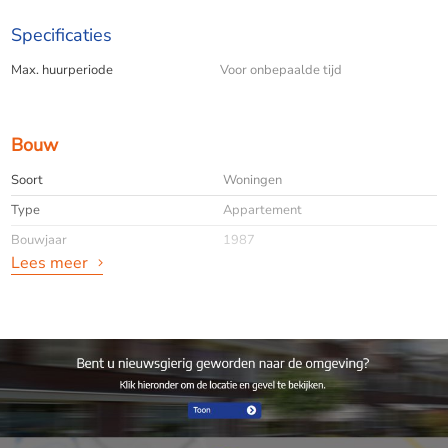
Specificaties
Max. huurperiode
Voor onbepaalde tijd
Bouw
Soort
Woningen
Type
Appartement
Bouwjaar
1987
Lees meer
Algemeen
Beschikbaarheid
Per direct
Energie