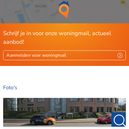
Energielabel
C
Indeling
Schrijf je in voor onze woningmail, actueel
Kamers
2
aanbod!
Slaapkamers
1
Aparte douche
Ja
Aanmelden voor woningmail
Voorziening
Lift
Ja
Foto's
Afmetingen
Woonoppervlakte
41 m²