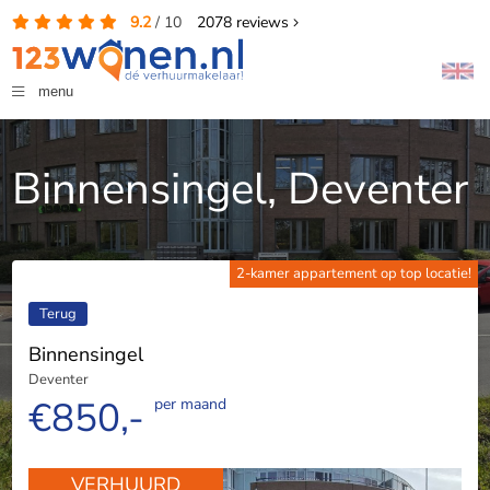
9.2
/
10
2078
reviews
menu
Binnensingel, Deventer
2-kamer appartement op top locatie!
Terug
Binnensingel
Deventer
€850,-
per maand
VERHUURD