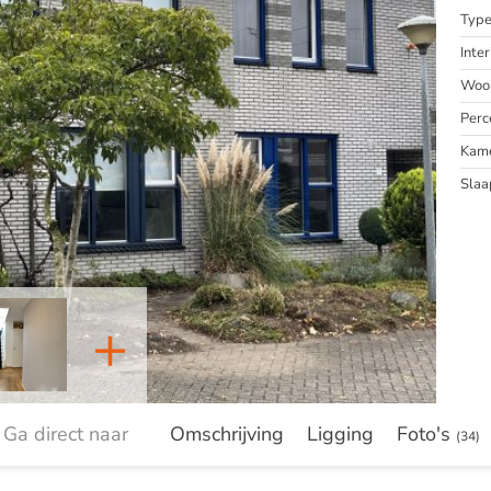
Typ
Inter
Woon
Perc
Kam
Slaa
+
Ga direct naar
Omschrijving
Ligging
Foto's
(34)