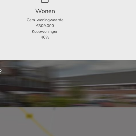
Wonen
Gem. woningwaarde
€309.000
Koopwoningen
46%