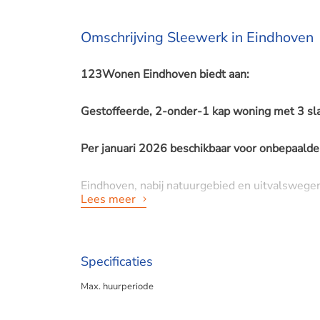
Omschrijving Sleewerk in Eindhoven
123Wonen Eindhoven biedt aan:
Gestoffeerde, 2-onder-1 kap woning met 3 sl
Per januari 2026 beschikbaar voor onbepaalde t
Eindhoven, nabij natuurgebied en uitvalswege
Lees meer
INDELING:
Specificaties
Max. huurperiode
Hal met toilet, trapopgang en deur naar de i
het eetgedeelte met de halfopen keuken en aa