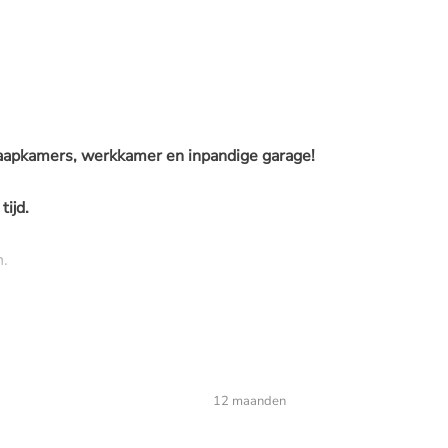
aapkamers, werkkamer en inpandige garage!
ijd.
n.
12 maanden
npandige garage. Toegang tot grote woonkamer met aan de voorz
n de achterzijde het woongedeelte met tuindeur.