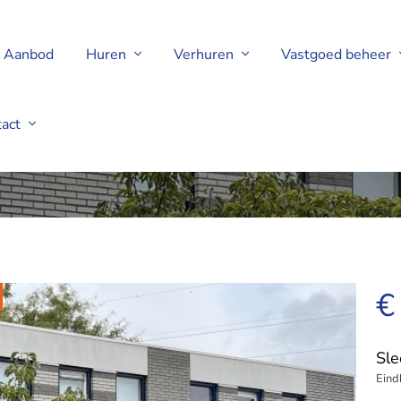
Aanbod
Huren
Verhuren
Vastgoed beheer
tact
ven
€
Sl
Eind