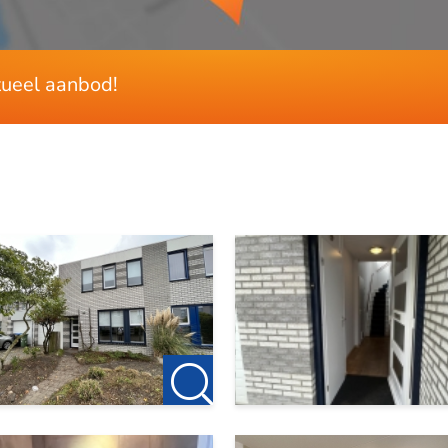
139 m²
243 m²
50 m²
ctueel aanbod!