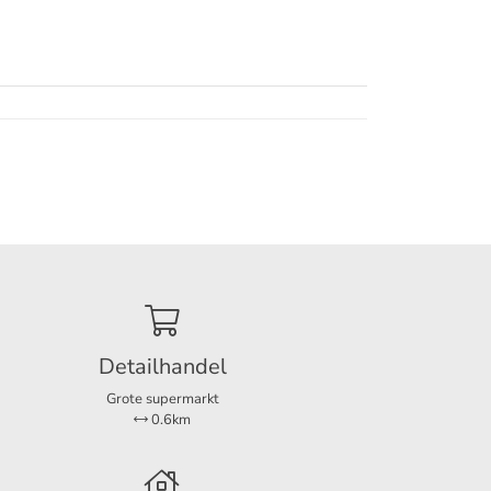
ing
oed kan
Detailhandel
Grote supermarkt
0.6km