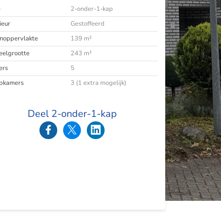
e
2-onder-1-kap
ieur
Gestoffeerd
oppervlakte
139 m²
eelgrootte
243 m²
ers
5
pkamers
3 (1 extra mogelijk)
Deel 2-onder-1-kap