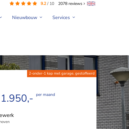
9.2
/
10
2078
reviews
Nieuwbouw
Services
2-onder-1 kap met garage, gestoffeerd
 1.950,-
per maand
eewerk
hoven