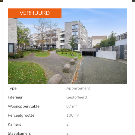
VERHUURD
Type
Appartement
Interieur
Gestoffeerd
Woonoppervlakte
87 m²
Perceelgrootte
100 m²
Kamers
3
Slaapkamers
2