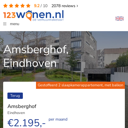
9.2
/
10
2078
reviews
menu
Amsberghof,
Eindhoven
Gestoffeerd 2 slaapkamerappartement, met balkon
Terug
Amsberghof
Eindhoven
€2.195,-
per maand