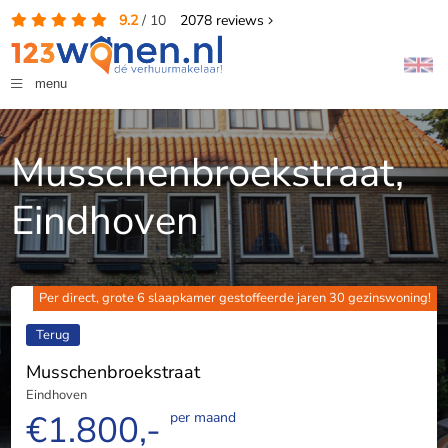
9.2
/
10
2078
reviews
menu
Musschenbroekstraat,
Eindhoven
Per direct, grote 6 slaapkamer gestoffeerde jaren 30 gezinswoning!
Terug
Musschenbroekstraat
Eindhoven
€1.800,-
per maand