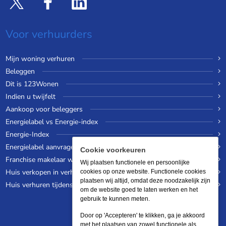
Voor verhuurders
Mijn woning verhuren
Beleggen
Dit is 123Wonen
Indien u twijfelt
Aankoop voor beleggers
Energielabel vs Energie-index
Energie-Index
Energielabel aanvragen
Cookie voorkeuren
Franchise makelaar worden
Wij plaatsen functionele en persoonlijke
Huis verkopen in verhuurde staat
cookies op onze website. Functionele cookies
plaatsen wij altijd, omdat deze noodzakelijk zijn
Huis verhuren tijdens een wereldreis
om de website goed te laten werken en het
gebruik te kunnen meten.
Door op 'Accepteren' te klikken, ga je akkoord
met het plaatsen van zowel functionele als