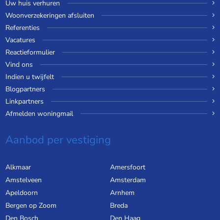
Uw huis verhuren
Woonverzekeringen afsluiten
Referenties
Vacatures
Reactieformulier
Vind ons
Indien u twijfelt
Blogpartners
Linkpartners
Afmelden woningmail
Aanbod per vestiging
Alkmaar
Amersfoort
Amstelveen
Amsterdam
Apeldoorn
Arnhem
Bergen op Zoom
Breda
Den Bosch
Den Haag