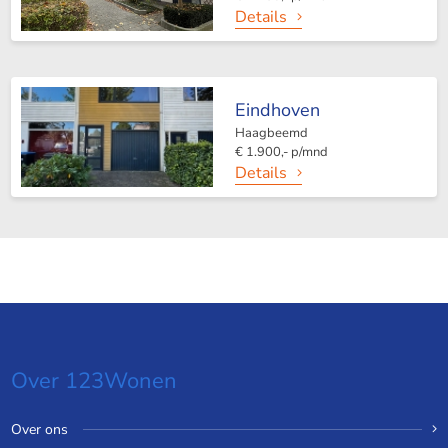
Details
Eindhoven
Haagbeemd
€ 1.900,- p/mnd
Details
Over 123Wonen
Over ons