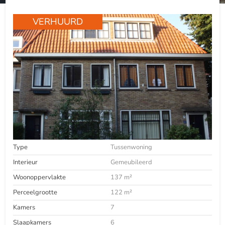
VERHUURD
Type
Tussenwoning
Interieur
Gemeubileerd
Woonoppervlakte
137 m²
Perceelgrootte
122 m²
Kamers
7
Slaapkamers
6