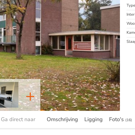
Typ
Inter
Woon
Kam
Slaa
+
Ga direct naar
Omschrijving
Ligging
Foto's
(16)