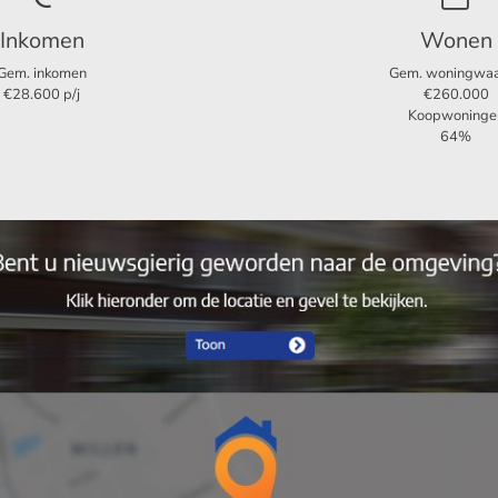
Inkomen
Wonen
4
Gem. inkomen
Gem. woningwa
€28.600 p/j
€260.000
3
Koopwoninge
64%
Ja , 18m²
Ja
83 m²
24 m²