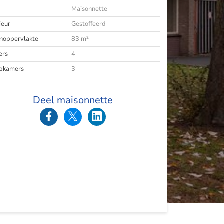
e
Maisonnette
ieur
Gestoffeerd
oppervlakte
83 m²
ers
4
pkamers
3
Deel maisonnette