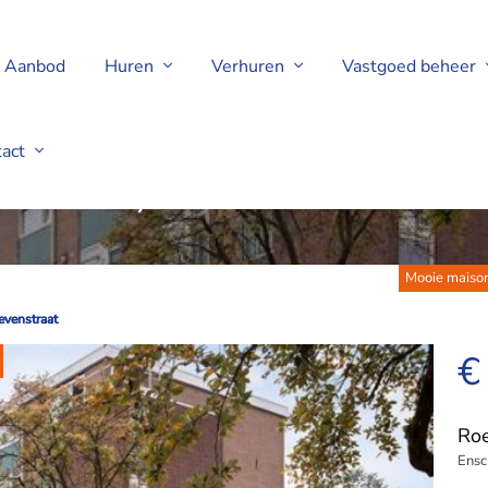
Aanbod
Huren
Verhuren
Vastgoed beheer
tact
nstraat, Enschede
Mooie maison
evenstraat
evenstraat
€
Roe
Ensc