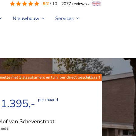
9.2
/
10
2077
reviews
Nieuwbouw
Services
nette met 3 slaapkamers en tuin, per direct beschikbaar!
 1.395,-
per maand
lof van Schevenstraat
hede