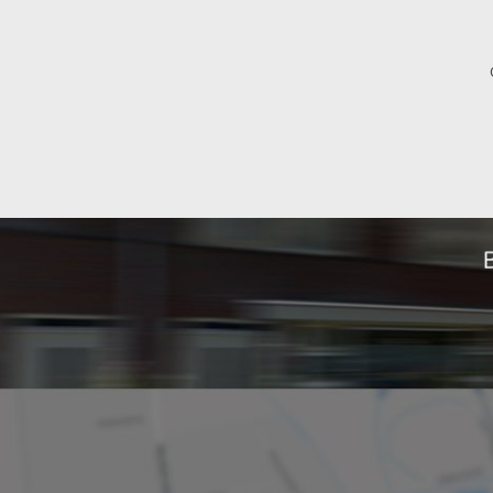
Indeling
Kamers
Slaapkamers
Kelder
Tuin
Afmetingen
Woonoppervlakte
Tuin oppervlakte