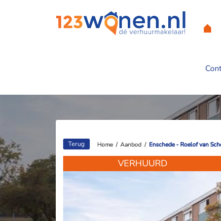
Con
Roelof van Scheve
Terug
Home
Home
/
/
Aanbod
Aanbod
/
/
Enschede - Roelof van Sch
Enschede - Roelof van Sch
VERHUURD