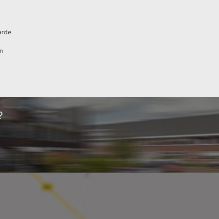
arde
n