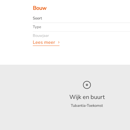
Bouw
- Minimale huurtermijn is 24 maanden.
Soort
Type
123Wonen Twente treedt bij deze woonruimte 
Bouwjaar
Lees meer
Algemeen
Beschikbaarheid
Max. huurperiode
Interieur
Wijk en buurt
Tubantia-Toekomst
Energie
Energielabel