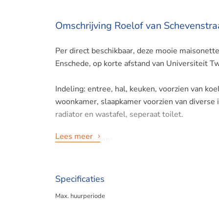
Omschrijving Roelof van Schevenstra
Per direct beschikbaar, deze mooie maisonett
Enschede, op korte afstand van Universiteit T
Indeling: entree, hal, keuken, voorzien van ko
woonkamer, slaapkamer voorzien van diverse 
radiator en wastafel, seperaat toilet.
Lees meer
Bijzonderheden;
- Per direct beschikbaar;
Specificaties
- Exclusief gas/water/elektra;
Max. huurperiode
- Waarborgsom van 1 maand huur;