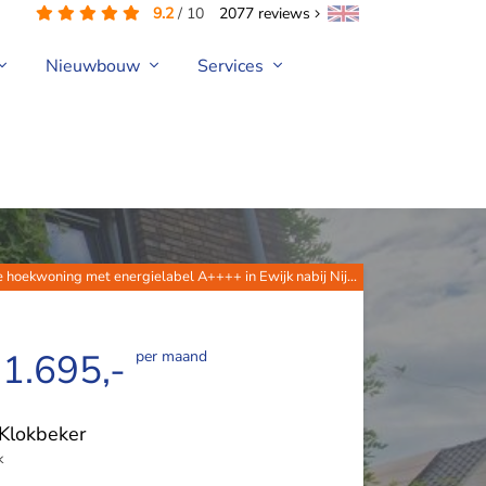
9.2
/
10
2077
reviews
Nieuwbouw
Services
 hoekwoning met energielabel A++++ in Ewijk nabij Nij...
 1.695,-
per maand
Klokbeker
k