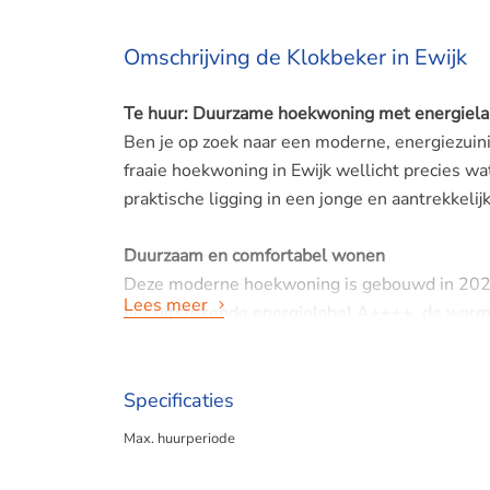
Omschrijving de Klokbeker in Ewijk
Te huur: Duurzame hoekwoning met energielab
Ben je op zoek naar een moderne, energiezuini
fraaie hoekwoning in Ewijk wellicht precies w
praktische ligging in een jonge en aantrekkeli
Duurzaam en comfortabel wonen
Deze moderne hoekwoning is gebouwd in 2023 
Lees meer
het uitstekende energielabel A++++, de warm
niet alleen comfortabel, maar ook zeer energie
De woning beschikt over:
Specificaties
- Lichte woonkamer met veel daglicht
Max. huurperiode
- Moderne open keuken
- Drie slaapkamers