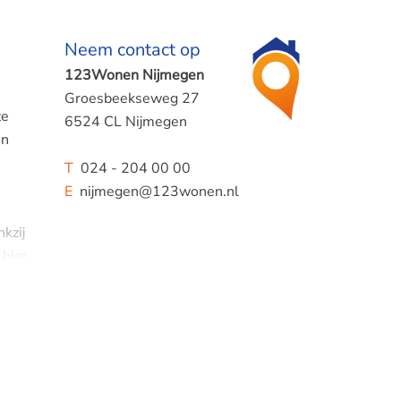
Neem contact op
123Wonen Nijmegen
Groesbeekseweg 27
ze
6524 CL Nijmegen
en
T
024 - 204 00 00
E
nijmegen@123wonen.nl
kzij
hier