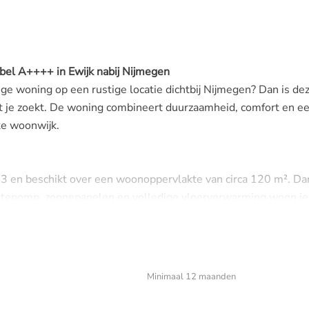
el A++++ in Ewijk nabij Nijmegen
ge woning op een rustige locatie dichtbij Nijmegen? Dan is de
at je zoekt. De woning combineert duurzaamheid, comfort en e
jke woonwijk.
en beschikt over een woonoppervlakte van circa 120 m². Dan
tepomp, zonnepanelen en volledige vloerverwarming woon je 
zuinig.
Minimaal 12 maanden