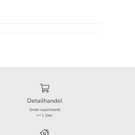
Detailhandel
Grote supermarkt
1.1km
oek