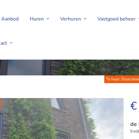
Aanbod
Huren
Verhuren
Vastgoed beheer
tact
k
Te huur: Duurzame
€
de 
Ewij