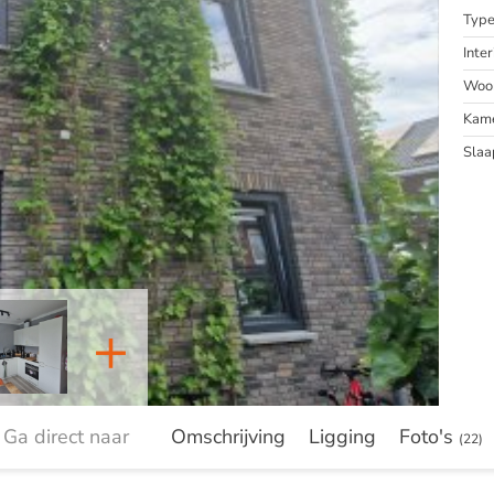
Typ
Inter
Woon
Kam
Slaa
+
Ga direct naar
Omschrijving
Ligging
Foto's
(22)