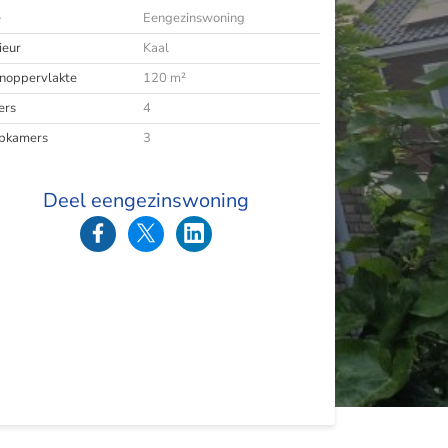
e
Eengezinswoning
ieur
Kaal
oppervlakte
120 m²
ers
4
pkamers
3
Deel eengezinswoning