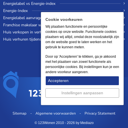
Energielabel vs Energie-index
Energie-Index
Energielabel aanvragen
Cookie voorkeuren
Franchise makelaar worden
Wij plaatsen functionele en persoonlijke
Huis verkopen in verhuurde staat
cookies op onze website. Functionele cookies
plaatsen wij altijd, omdat deze noodzakelijk zijn
Huis verhuren tijdens een wereldreis
om de website goed te laten werken en het
gebruik te kunnen meten.
Door op 'Accepteren' te klikken, ga je akkoord
met het plaatsen van zowel functionele als
persoonlijke cookies. Bij instellingen kun je een
andere voorkeur aangeven.
Accepteren
Instellingen aanpassen
Sitemap
Algemene voorwaarden
Privacy Statement
© 123Wonen 2010 - 2026
by Mediazo