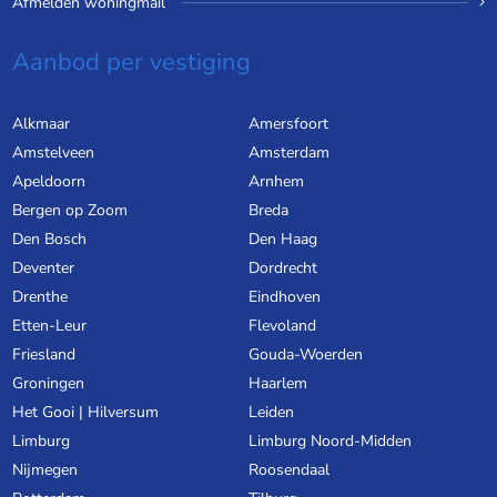
Afmelden woningmail
Aanbod per vestiging
Alkmaar
Amersfoort
Amstelveen
Amsterdam
Apeldoorn
Arnhem
Bergen op Zoom
Breda
Den Bosch
Den Haag
Deventer
Dordrecht
Drenthe
Eindhoven
Etten-Leur
Flevoland
Friesland
Gouda-Woerden
Groningen
Haarlem
Het Gooi | Hilversum
Leiden
Limburg
Limburg Noord-Midden
Nijmegen
Roosendaal