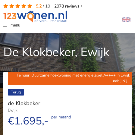
9.2
/
10
2078
reviews
menu
De Klokbeker, Ewijk
Te huur: Duurzame hoekwoning met energielabel A++++ in Ewijk
nabij Nij...
Terug
de Klokbeker
Ewijk
€1.695,-
per maand