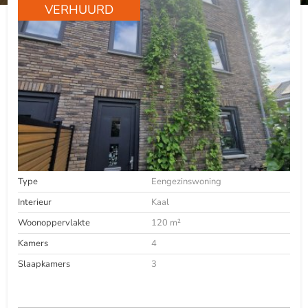
VERHUURD
Type
Eengezinswoning
Interieur
Kaal
Woonoppervlakte
120 m²
Kamers
4
Slaapkamers
3