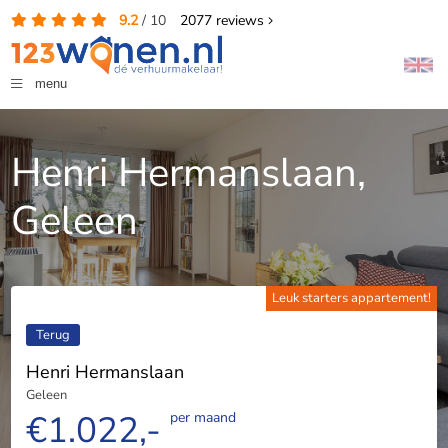
9.2
/
10
2077
reviews
menu
Henri Hermanslaan,
Geleen
Leuk starters appartement!
Terug
Henri Hermanslaan
Geleen
€1.022,-
per maand