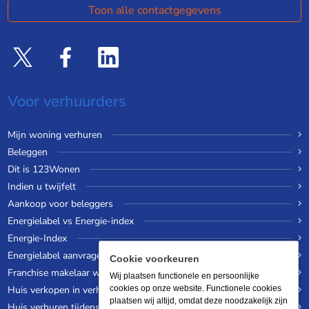
Toon alle contactgegevens
Voor verhuurders
Mijn woning verhuren
Beleggen
Dit is 123Wonen
Indien u twijfelt
Aankoop voor beleggers
Energielabel vs Energie-index
Energie-Index
Energielabel aanvragen
Cookie voorkeuren
Franchise makelaar worden
Wij plaatsen functionele en persoonlijke
Huis verkopen in verhuurde staat
cookies op onze website. Functionele cookies
plaatsen wij altijd, omdat deze noodzakelijk zijn
Huis verhuren tijdens een wereldreis