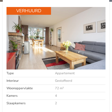
VERHUURD
Type
Appartement
Interieur
Gestoffeerd
Woonoppervlakte
72 m²
Kamers
4
Slaapkamers
2