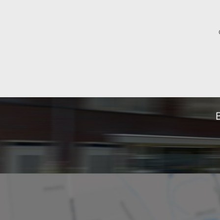
Indeling
Kamers
Slaapkamers
Afmetingen
Woonoppervlakte
Perceeloppervlakte