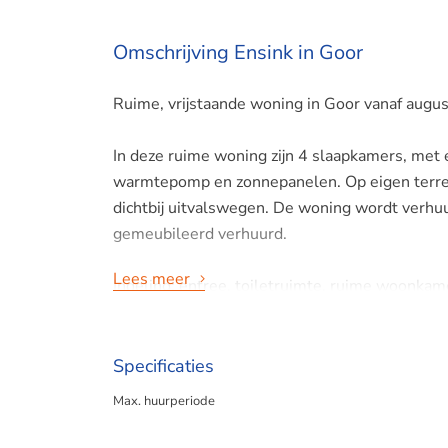
Omschrijving Ensink in Goor
Ruime, vrijstaande woning in Goor vanaf augus
In deze ruime woning zijn 4 slaapkamers, me
warmtepomp en zonnepanelen. Op eigen terrein
dichtbij uitvalswegen. De woning wordt verhu
gemeubileerd verhuurd.
Lees meer
Indeling: entree, toiletruimte, ruime woonka
bijkeuken/wasruimte. De moderne keuken is voo
inductiekookplaat, ingebouwde spoelbak met 
Specificaties
Eerste verdieping: drie ruime slaapkamers, w
Max. huurperiode
een ligbad, douche en dubbele wastafel. Daarna