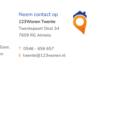
Neem contact op
123Wonen Twente
Twentepoort Oost 34
7609 RG Almelo
 Goor,
T
0546 - 656 657
en
E
twente@123wonen.nl
t met