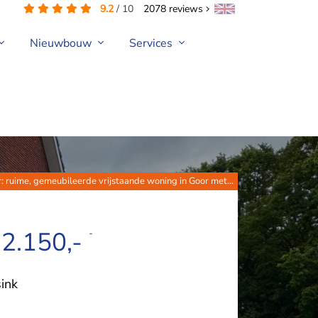
9.2
/
10
2078
reviews
Nieuwbouw
Services
ur: ruime, gemeubileerde vrijstaande woning in Goor met...
 2.150,-
-
ink