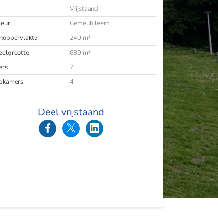
e
Vrijstaand
ieur
Gemeubileerd
oppervlakte
240 m²
eelgrootte
680 m²
ers
7
pkamers
4
Deel vrijstaand