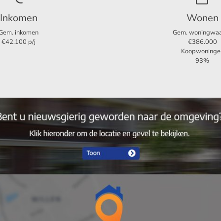
Inkomen
Wonen
7
Gem. inkomen
Gem. woningwa
€42.100 p/j
€386.000
4
Koopwoninge
93%
240 m²
680 m²