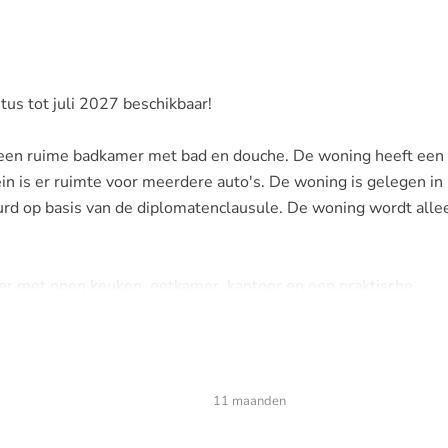
tus tot juli 2027 beschikbaar!
t een ruime badkamer met bad en douche. De woning heeft een
 is er ruimte voor meerdere auto's. De woning is gelegen in
urd op basis van de diplomatenclausule. De woning wordt alle
mer met open keuken, eetkamer, kantoor en een praktische
rzien van een stijlvol kookeiland met zitgelegenheid, een
mengkraan, vaatwasser en oven.
aarvan één met inloopkast, en een moderne badkamer uitgerus
11 maanden
ast is er een apart toilet aanwezig.