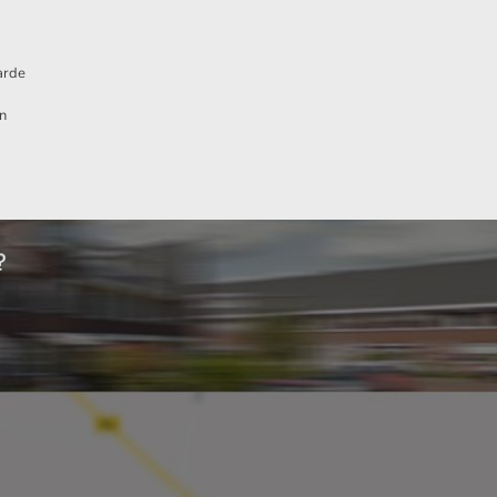
arde
n