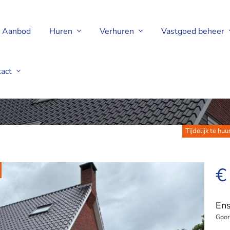
Aanbod
Huren
Verhuren
Vastgoed beheer
tact
Tijdelijk te hu
€
Ens
Goor