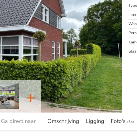
Typ
Inter
Woon
Perc
Kam
Slaa
+
Ga direct naar
Omschrijving
Ligging
Foto's
(34)