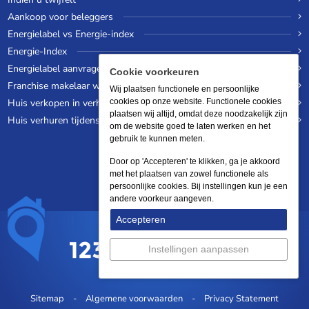
Aankoop voor beleggers
Energielabel vs Energie-index
Energie-Index
Energielabel aanvragen
Cookie voorkeuren
Franchise makelaar worden
Wij plaatsen functionele en persoonlijke
Huis verkopen in verhuurde staat
cookies op onze website. Functionele cookies
plaatsen wij altijd, omdat deze noodzakelijk zijn
Huis verhuren tijdens een wereldreis
om de website goed te laten werken en het
gebruik te kunnen meten.
Door op 'Accepteren' te klikken, ga je akkoord
met het plaatsen van zowel functionele als
persoonlijke cookies. Bij instellingen kun je een
andere voorkeur aangeven.
Accepteren
Instellingen aanpassen
Sitemap
Algemene voorwaarden
Privacy Statement