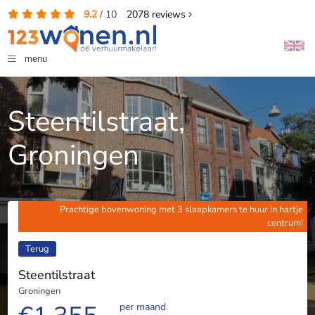
9.2
/
10
2078
reviews
menu
Steentilstraat,
Groningen
Prachtige bovenwoning met 3 slaapkamers te huur in hartje
centrum!
Terug
Steentilstraat
Groningen
per maand