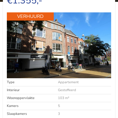
€1.355,-
VERHUURD
Type
Appartement
Interieur
Gestoffeerd
Woonoppervlakte
103 m²
Kamers
5
Slaapkamers
3