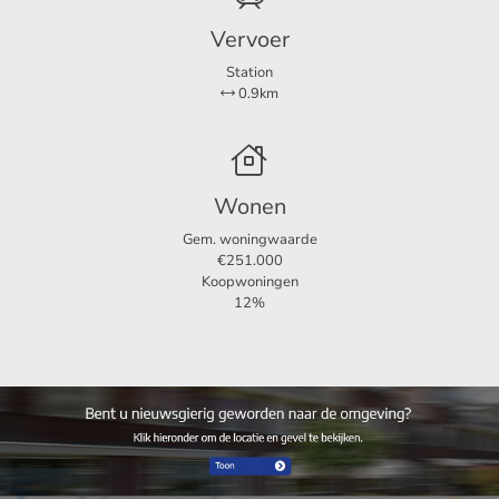
- Servicekosten: € 45,- per maand
Vervoer
- Totale huurprijs: € 1.650,- per maand
- Borg: € 1.650,- per maand
Station
0.9km
Voor meer informatie of een vrijblijvende bezichtiging:
123Wonen Groningen
Wonen
Kraneweg 23
Gem. woningwaarde
9718 JD Groningen
€251.000
050-7114422
Koopwoningen
Bezichtiging@123wonen.nl
12%