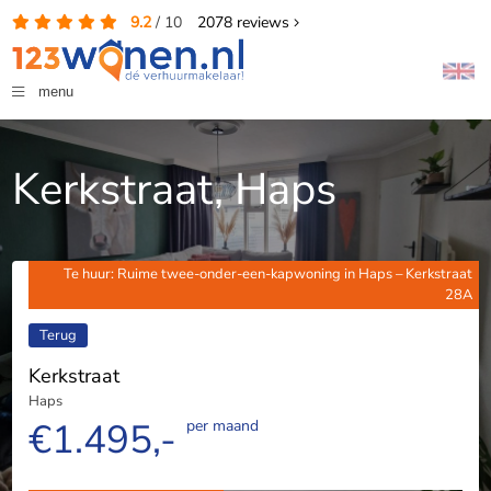
9.2
/
10
2078
reviews
menu
Kerkstraat, Haps
Te huur: Ruime twee-onder-een-kapwoning in Haps – Kerkstraat
28A
Terug
Kerkstraat
Haps
€1.495,-
per maand