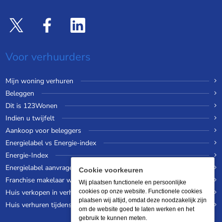
Voor verhuurders
Mijn woning verhuren
Beleggen
Dit is 123Wonen
Indien u twijfelt
Aankoop voor beleggers
Energielabel vs Energie-index
Energie-Index
Energielabel aanvragen
Cookie voorkeuren
Franchise makelaar worden
Wij plaatsen functionele en persoonlijke
Huis verkopen in verhuurde staat
cookies op onze website. Functionele cookies
plaatsen wij altijd, omdat deze noodzakelijk zijn
Huis verhuren tijdens een wereldreis
om de website goed te laten werken en het
gebruik te kunnen meten.