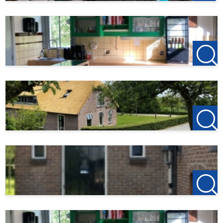
Te huur vanaf 18 september 2026 t/m 17 april 2027
Huurprijs € 1.950,00 per maand
Vast bedrag € 250,00 per maand voor
gas/water/licht/internet/tv
Compleet gemeubileerd
Geschikt voor 1 persoon of stel (geen studenten of
woningdelers)
Er staat een heerlijke tuin/boomgaard tot je beschikking
Genoeg parkeerruimte
10 minuten fietsen naar Oudewater met vele leuke
winkels en restaurants
Roken in de woning is niet toegestaan
Huisdieren in overleg
Borg 1 maand huur