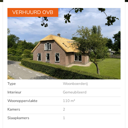
VERHUURD OVB
Type
Woonboerderij
Interieur
Gemeubileerd
Woonoppervlakte
110 m²
Kamers
2
Slaapkamers
1