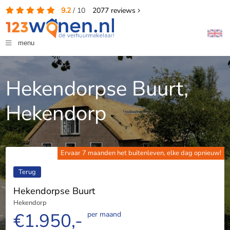
9.2
/
10
2077
reviews
menu
Hekendorpse Buurt,
Hekendorp
Ervaar 7 maanden het buitenleven, elke dag opnieuw!
Terug
Hekendorpse Buurt
Hekendorp
€1.950,-
per maand