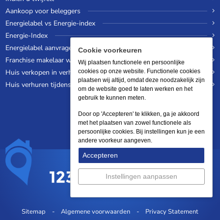
Aankoop voor beleggers
Energielabel vs Energie-index
Energie-Index
Energielabel aanvragen
Cookie voorkeuren
Franchise makelaar worden
Wij plaatsen functionele en persoonlijke
Huis verkopen in verhuurde staat
cookies op onze website. Functionele cookies
plaatsen wij altijd, omdat deze noodzakelijk zijn
Huis verhuren tijdens een wereldreis
om de website goed te laten werken en het
gebruik te kunnen meten.
Door op 'Accepteren' te klikken, ga je akkoord
met het plaatsen van zowel functionele als
persoonlijke cookies. Bij instellingen kun je een
andere voorkeur aangeven.
Accepteren
Instellingen aanpassen
Sitemap
Algemene voorwaarden
Privacy Statement