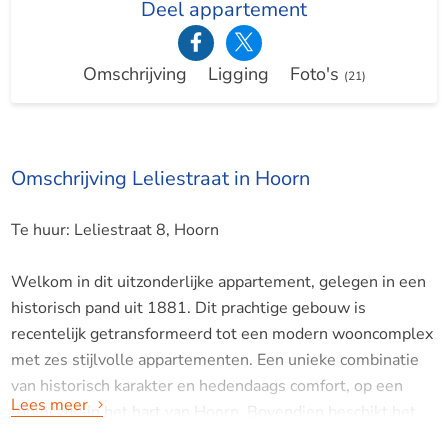
Deel appartement
Omschrijving
Ligging
Foto's
(21)
Omschrijving Leliestraat in Hoorn
Te huur: Leliestraat 8, Hoorn
Welkom in dit uitzonderlijke appartement, gelegen in een
historisch pand uit 1881. Dit prachtige gebouw is
recentelijk getransformeerd tot een modern wooncomplex
met zes stijlvolle appartementen. Een unieke combinatie
van historisch karakter en hedendaags comfort, op een
Lees meer
toplocatie in het hart van Hoorn. Bovendien beschikt het
appartement over een indrukwekkend energielabel A++,