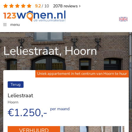
9.2
/
10
2078
reviews
menu
Leliestraat, Hoorn
Uniek appartement in het centrum van Hoorn te huur
Terug
Leliestraat
Hoorn
€1.250,-
per maand
VERHUURD