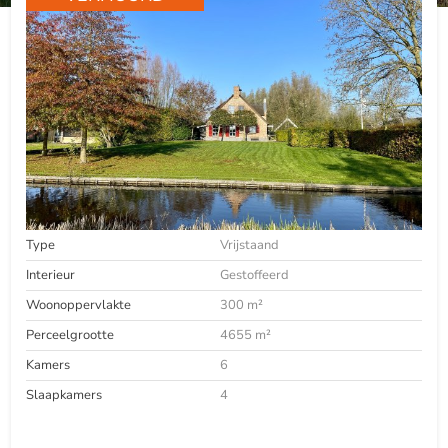
Type
Vrijstaand
Interieur
Gestoffeerd
Woonoppervlakte
300 m²
Perceelgrootte
4655 m²
Kamers
6
Slaapkamers
4