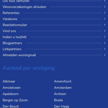
Uw huis verhuren
Woonverzekeringen afsluiten
Referenties
Vacatures
Reactieformulier
Vind ons
Indien u twijfelt
Blogpartners
Linkpartners
Afmelden woningmail
Aanbod per vestiging
Alkmaar
Amersfoort
Amstelveen
Amsterdam
Apeldoorn
Arnhem
Bergen op Zoom
Breda
Den Bosch
Den Haag