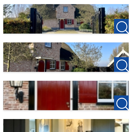
Woninginhoud
806 m³
BIJZONDERHEDEN:
Beschikbaar per 1 maart 2026
Huurperiode: onbepaalde tijd (minimaal 12 maanden)
Huurprijs € 4.250,00
Voorschot € 400,00 gas en licht
Waarborgsom € 4.250,00
Woonoppervlak 300 m2 – inhoud 806 m3
Exclusief water/internet/tv en gemeentelijke heffingen
Gestoffeerd
Niet geschikt voor studenten of woningdelers
Geen huisdieren