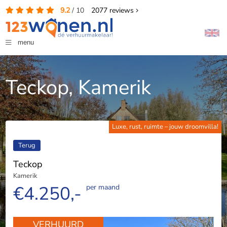
9.2
/
10
2077
reviews
menu
Teckop, Kamerik
Luxe, rust, ruimte – jouw droomvilla!
Terug
Teckop
Kamerik
€4.250,-
per maand
VERHUURD