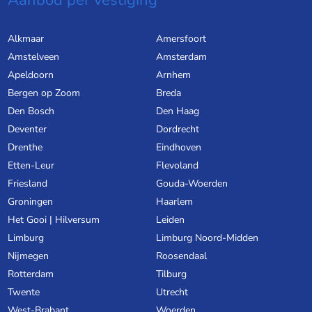
Aanbod per vestiging
Alkmaar
Amersfoort
Amstelveen
Amsterdam
Apeldoorn
Arnhem
Bergen op Zoom
Breda
Den Bosch
Den Haag
Deventer
Dordrecht
Drenthe
Eindhoven
Etten-Leur
Flevoland
Friesland
Gouda-Woerden
Groningen
Haarlem
Het Gooi | Hilversum
Leiden
Limburg
Limburg Noord-Midden
Nijmegen
Roosendaal
Rotterdam
Tilburg
Twente
Utrecht
West-Brabant
Woerden