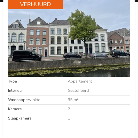
VERHUURD
Type
Appartement
Interieur
Gestoffeerd
Woonoppervlakte
35 m²
Kamers
2
Slaapkamers
1