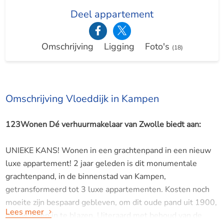
Deel appartement
Omschrijving
Ligging
Foto's
(18)
Omschrijving Vloeddijk in Kampen
123Wonen Dé verhuurmakelaar van Zwolle biedt aan:
UNIEKE KANS! Wonen in een grachtenpand in een nieuw
luxe appartement! 2 jaar geleden is dit monumentale
grachtenpand, in de binnenstad van Kampen,
getransformeerd tot 3 luxe appartementen. Kosten noch
moeite zijn bespaard gebleven, om dit oude pand uit 1900,
Lees meer
nieuw leven in te blazen. Uiteraard met behoud van de