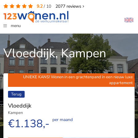
9.2
/
10
2077
reviews
menu
Vloeddijk, Kampen
UNIEKE KANS! Wonen in een grachtenpand in een nieuw luxe
appartement
Terug
Vloeddijk
Kampen
€1.138,-
per maand